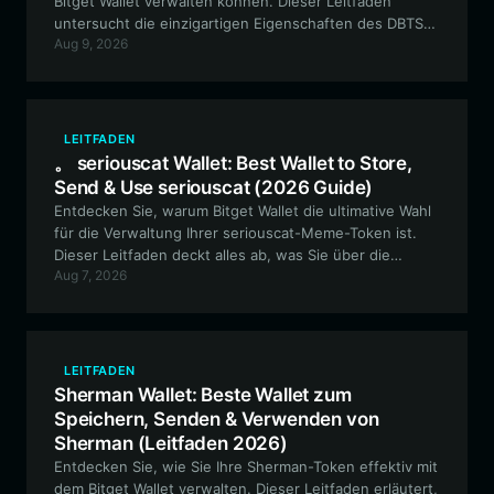
Bitget Wallet verwalten können. Dieser Leitfaden
untersucht die einzigartigen Eigenschaften des DBTS-
Aug 9, 2026
Meme-Tokens und bietet eine Schritt-für-Schritt-
Anleitung zur Sicherung Ihrer Vermögenswerte
innerhalb des EVM-Ökosystems.
LEITFADEN
。 seriouscat Wallet: Best Wallet to Store,
Send & Use seriouscat (2026 Guide)
Entdecken Sie, warum Bitget Wallet die ultimative Wahl
für die Verwaltung Ihrer seriouscat-Meme-Token ist.
Dieser Leitfaden deckt alles ab, was Sie über die
Aug 7, 2026
sichere Aufbewahrung, den On-Chain-Handel und die
Teilnahme am dezentralen seriouscat-Ökosystem im
EVM-Netzwerk wissen müssen.
LEITFADEN
Sherman Wallet: Beste Wallet zum
Speichern, Senden & Verwenden von
Sherman (Leitfaden 2026)
Entdecken Sie, wie Sie Ihre Sherman-Token effektiv mit
dem Bitget Wallet verwalten. Dieser Leitfaden erläutert,