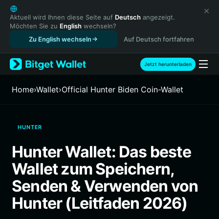
English
日本語
Aktuell wird Ihnen diese Seite auf
Deutsch
angezeigt.
Möchten Sie zu
English
wechseln?
Tiếng Việt
Zu English wechseln
Auf Deutsch fortfahren
Русский
Español (Latinoamérica)
Türkçe
Jetzt herunterladen
Italiano
Français
Home
›
Wallet
›
Official Hunter Biden Coin-Wallet
Deutsch
简体中文
繁體中文
HUNTER
Português (Portugal)
Bahasa Indonesia
Hunter Wallet: Das beste
ภาษาไทย
Wallet zum Speichern,
हिन्दी
বাংলা
Senden & Verwenden von
Español
Hunter (Leitfaden 2026)
Português (Brasil)
Español (Argentina)