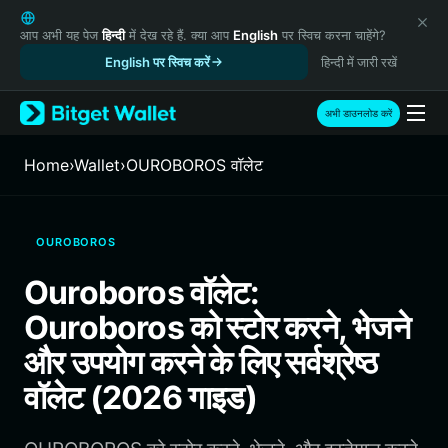
English
日本語
आप अभी यह पेज
हिन्दी
में देख रहे हैं. क्या आप
English
पर स्विच करना चाहेंगे?
Tiếng Việt
English पर स्विच करें
हिन्दी में जारी रखें
Русский
Español (Latinoamérica)
अभी डाउनलोड करें
Türkçe
Italiano
Home
›
Wallet
›
OUROBOROS वॉलेट
Français
Deutsch
简体中文
OUROBOROS
繁體中文
Português (Portugal)
Ouroboros वॉलेट:
Bahasa Indonesia
Ouroboros को स्टोर करने, भेजने
ภาษาไทย
हिन्दी
और उपयोग करने के लिए सर्वश्रेष्ठ
বাংলা
वॉलेट (2026 गाइड)
Español
Português (Brasil)
Español (Argentina)