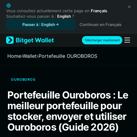
English
日本語
Vous consultez actuellement cette page en
Français
.
Souhaitez-vous passer à :
English
?
Tiếng Việt
Passer à : English
Continuer en Français
Русский
Español (Latinoamérica)
Türkçe
Télécharger maintenant
Italiano
Français
Home
›
Wallet
›
Portefeuille OUROBOROS
Deutsch
简体中文
繁體中文
OUROBOROS
Português (Portugal)
Bahasa Indonesia
Portefeuille Ouroboros : Le
ภาษาไทย
meilleur portefeuille pour
हिन्दी
বাংলা
stocker, envoyer et utiliser
Español
Ouroboros (Guide 2026)
Português (Brasil)
Español (Argentina)