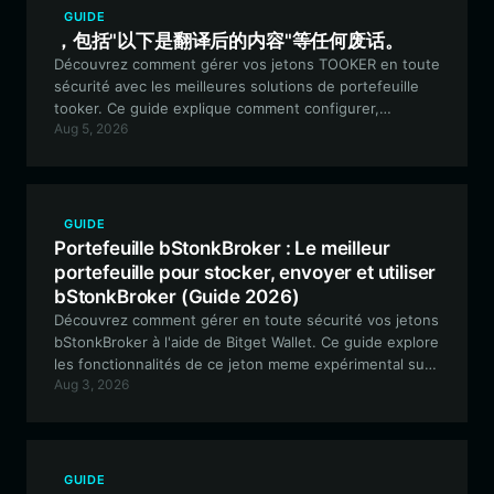
GUIDE
，包括"以下是翻译后的内容"等任何废话。
Découvrez comment gérer vos jetons TOOKER en toute
sécurité avec les meilleures solutions de portefeuille
tooker. Ce guide explique comment configurer,
Aug 5, 2026
échanger et interagir avec l'écosystème tooker basé
sur Solana en utilisant Bitget Wallet.
GUIDE
Portefeuille bStonkBroker : Le meilleur
portefeuille pour stocker, envoyer et utiliser
bStonkBroker (Guide 2026)
Découvrez comment gérer en toute sécurité vos jetons
bStonkBroker à l'aide de Bitget Wallet. Ce guide explore
les fonctionnalités de ce jeton meme expérimental sur
Aug 3, 2026
la BNB Smart Chain et fournit une procédure étape par
étape pour une gestion sécurisée de vos actifs.
GUIDE