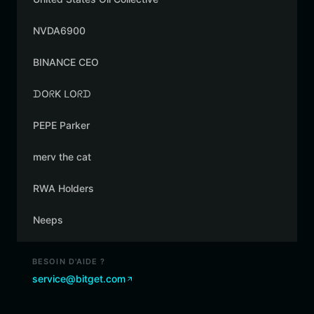
NVDA6900
BINANCE CEO
ᗪOᖇK ᒪOᖇᗪ
PEPE Parker
merv the cat
RWA Holders
Neeps
BESOIN D'AIDE ?
service@bitget.com