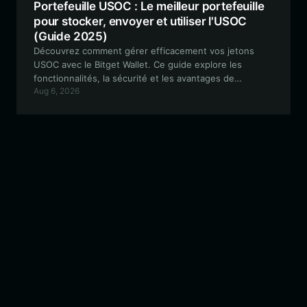
Portefeuille USOC : Le meilleur portefeuille
pour stocker, envoyer et utiliser l'USOC
(Guide 2025)
Découvrez comment gérer efficacement vos jetons
USOC avec le Bitget Wallet. Ce guide explore les
fonctionnalités, la sécurité et les avantages de
Aug 6, 2026
l'utilisation d'un portefeuille décentralisé de qualité
professionnelle pour vos actifs communautaires basés
sur l'EVM.