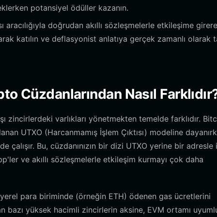
teklerken potansiyel ödüller kazanın.
ı aracılığıyla doğrudan akıllı sözleşmelerle etkileşime girer
larak katılın ve deflasyonist anlatıya gerçek zamanlı olarak t
to Cüzdanlarından Nasıl Farklıdır
 zincirlerdeki varlıkları yönetmekten temelde farklıdır. Bit
odaklanan UTXO (Harcanmamış İşlem Çıktısı) modeline dayanırk
alışır. Bu, cüzdanınızın bir dizi UTXO yerine bir adresle il
pp'ler ve akıllı sözleşmelerle etkileşim kurmayı çok daha
yerel para biriminde (örneğin ETH) ödenen gas ücretlerini
n bazı yüksek hacimli zincirlerin aksine, EVM ortamı uyuml