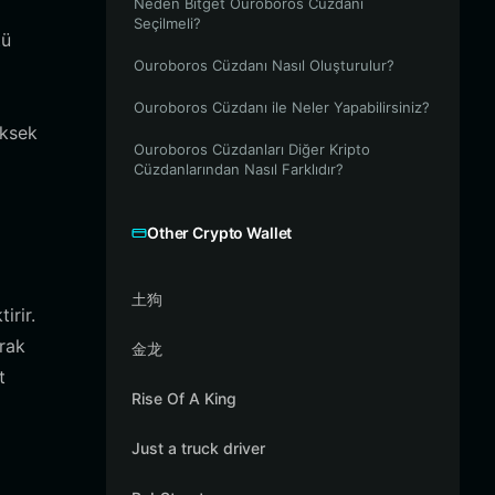
Neden Bitget Ouroboros Cüzdanı
Seçilmeli?
tü
Ouroboros Cüzdanı Nasıl Oluşturulur?
Ouroboros Cüzdanı ile Neler Yapabilirsiniz?
üksek
Ouroboros Cüzdanları Diğer Kripto
Cüzdanlarından Nasıl Farklıdır?
Other Crypto Wallet
土狗
irir.
arak
金龙
t
Rise Of A King
Just a truck driver