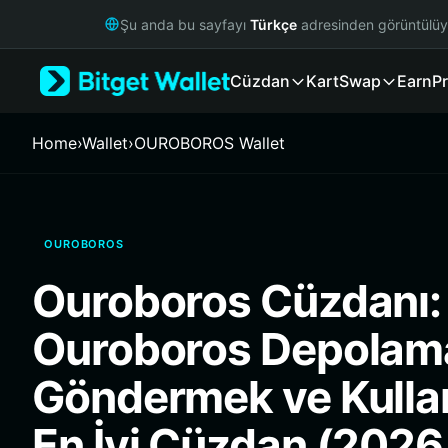
English
Şu anda bu sayfayı
Türkçe
adresinden görüntülü
日本語
Tiếng Việt
Cüzdan
Kart
Swap
Earn
Pr
Русский
Español (Latinoamérica)
Türkçe
Home
›
Wallet
›
OUROBOROS Wallet
Italiano
Français
Deutsch
简体中文
OUROBOROS
繁體中文
Português (Portugal)
Ouroboros Cüzdanı:
Bahasa Indonesia
ภาษาไทย
Ouroboros Depolam
हिन्दी
বাংলা
Göndermek ve Kulla
Español
Português (Brasil)
En İyi Cüzdan (2026
Español (Argentina)