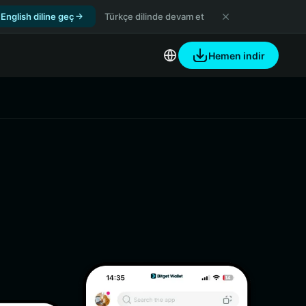
English diline geç
Türkçe dilinde devam et
Hemen indir