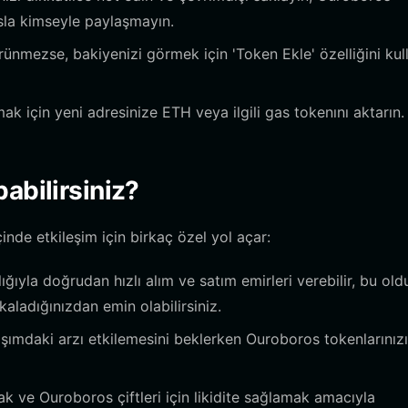
asla kimseyle paylaşmayın.
nmezse, bakiyenizi görmek için 'Token Ekle' özelliğini kul
mak için yeni adresinize ETH veya ilgili gas tokenını aktarın.
abilirsiniz?
nde etkileşim için birkaç özel yol açar:
ğıyla doğrudan hızlı alım ve satım emirleri verebilir, bu ol
aladığınızdan emin olabilirsiniz.
ımdaki arzı etkilemesini beklerken Ouroboros tokenlarınızı
 ve Ouroboros çiftleri için likidite sağlamak amacıyla