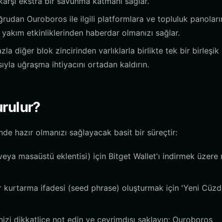
e karşı ekstra bir savunma katmanı sağlar.
rudan Ouroboros ile ilgili platformlara ve topluluk panoları
yakım etkinliklerinden haberdar olmanızı sağlar.
a diğer blok zincirinden varlıklarla birlikte tek bir birleşik
la uğraşma ihtiyacını ortadan kaldırın.
rulur?
nde hazır olmanızı sağlayacak basit bir süreçtir:
veya masaüstü eklentisi) için Bitget Wallet'ı indirmek üzere
 kurtarma ifadesi (seed phrase) oluşturmak için 'Yeni Cüz
izi dikkatlice not edin ve çevrimdışı saklayın; Ouroboros