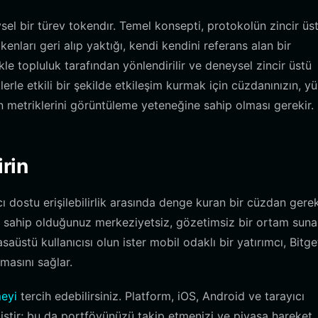
sel bir türev tokendır. Temel konsepti, protokolün zincir üs
tokenları geri alıp yaktığı, kendi kendini referans alan bir
e topluluk tarafından yönlendirilir ve deneysel zincir üstü
lerle etkili bir şekilde etkileşim kurmak için cüzdanınızın, y
en metriklerini görüntüleme yeteneğine sahip olması gerekir.
rin
ı dostu erişilebilirlik arasında denge kuran bir cüzdan gerekt
le sahip olduğunuz merkeziyetsiz, gözetimsiz bir ortam sun
aüstü kullanıcısı olun ister mobil odaklı bir yatırımcı, Bitge
lmasını sağlar.
meyi
tercih edebilirsiniz. Platform, iOS, Android ve tarayıcı
miştir; bu da portföyünüzü takip etmenizi ve piyasa hareket