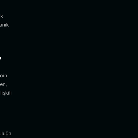
ek
anık
?
coin
en,
işkili
uluğa