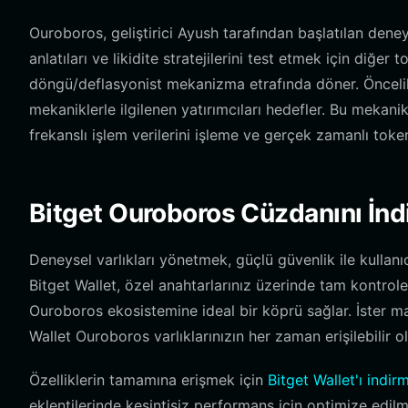
Ouroboros, geliştirici Ayush tarafından başlatılan deney
anlatıları ve likidite stratejilerini test etmek için diğer 
döngü/deflasyonist mekanizma etrafında döner. Öncelikl
mekaniklerle ilgilenen yatırımcıları hedefler. Bu mekanik
frekanslı işlem verilerini işleme ve gerçek zamanlı tok
Bitget Ouroboros Cüzdanını İndi
Deneysel varlıkları yönetmek, güçlü güvenlik ile kullanıc
Bitget Wallet, özel anahtarlarınız üzerinde tam kontro
Ouroboros ekosistemine ideal bir köprü sağlar. İster mas
Wallet Ouroboros varlıklarınızın her zaman erişilebilir o
Özelliklerin tamamına erişmek için
Bitget Wallet'ı indir
eklentilerinde kesintisiz performans için optimize edil