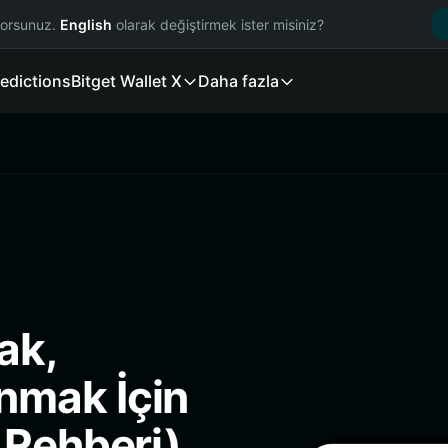
yorsunuz.
English
olarak değiştirmek ister misiniz?
edictions
Bitget Wallet X
Daha fazla
ak,
nmak İçin
 Rehberi)