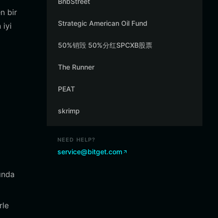
BnbStreet
n bir
Strategic American Oil Fund
 iyi
50%销毁 50%分红SPCXB股票
The Runner
PEAT
skrimp
NEED HELP?
service@bitget.com
sında
rle