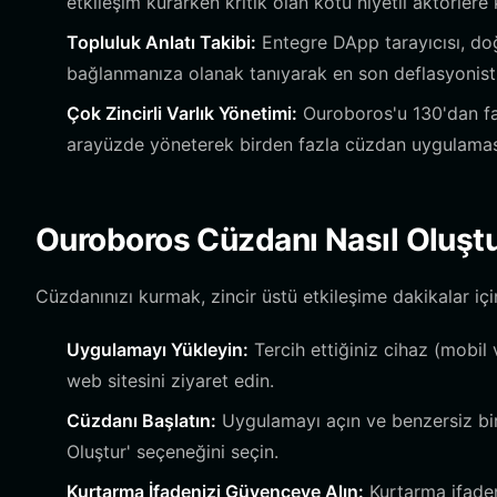
etkileşim kurarken kritik olan kötü niyetli aktörler
Topluluk Anlatı Takibi:
Entegre DApp tarayıcısı, doğ
bağlanmanıza olanak tanıyarak en son deflasyonist 
Çok Zincirli Varlık Yönetimi:
Ouroboros'u 130'dan fazl
arayüzde yöneterek birden fazla cüzdan uygulamasıy
Ouroboros Cüzdanı Nasıl Oluştu
Cüzdanınızı kurmak, zincir üstü etkileşime dakikalar içi
Uygulamayı Yükleyin:
Tercih ettiğiniz cihaz (mobil 
web sitesini ziyaret edin.
Cüzdanı Başlatın:
Uygulamayı açın ve benzersiz bir
Oluştur' seçeneğini seçin.
Kurtarma İfadenizi Güvenceye Alın:
Kurtarma ifaden