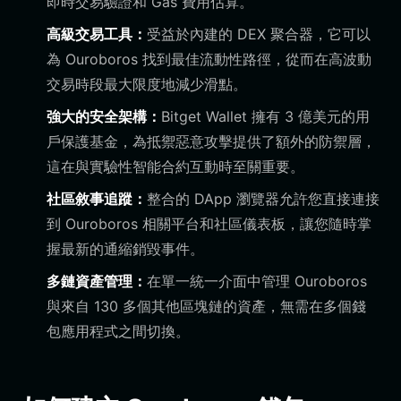
即時交易驗證和 Gas 費用估算。
高級交易工具：
受益於內建的 DEX 聚合器，它可以
為 Ouroboros 找到最佳流動性路徑，從而在高波動
交易時段最大限度地減少滑點。
強大的安全架構：
Bitget Wallet 擁有 3 億美元的用
戶保護基金，為抵禦惡意攻擊提供了額外的防禦層，
這在與實驗性智能合約互動時至關重要。
社區敘事追蹤：
整合的 DApp 瀏覽器允許您直接連接
到 Ouroboros 相關平台和社區儀表板，讓您隨時掌
握最新的通縮銷毀事件。
多鏈資產管理：
在單一統一介面中管理 Ouroboros
與來自 130 多個其他區塊鏈的資產，無需在多個錢
包應用程式之間切換。