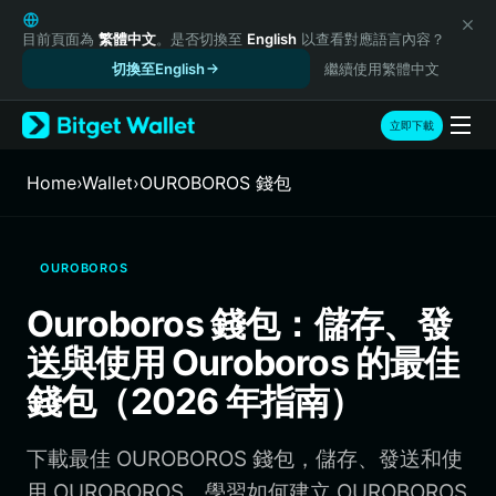
English
日本語
目前頁面為
繁體中文
。是否切換至
English
以查看對應語言內容？
Tiếng Việt
切換至English
繼續使用繁體中文
Русский
Español (Latinoamérica)
立即下載
Türkçe
Italiano
Home
›
Wallet
›
OUROBOROS 錢包
Français
Deutsch
简体中文
OUROBOROS
繁體中文
Português (Portugal)
Ouroboros 錢包：儲存、發
Bahasa Indonesia
送與使用 Ouroboros 的最佳
ภาษาไทย
हिन्दी
錢包（2026 年指南）
বাংলা
Español
下載最佳 OUROBOROS 錢包，儲存、發送和使
Português (Brasil)
Español (Argentina)
用 OUROBOROS。學習如何建立 OUROBOROS