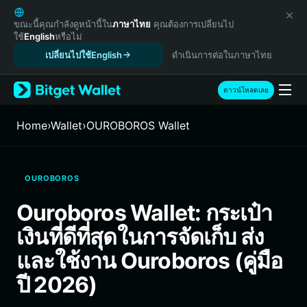
English
日本語
ขณะนี้คุณกำลังดูหน้านี้ใน
ภาษาไทย
คุณต้องการเปลี่ยนไป
ใช้
English
หรือไม่
Tiếng Việt
เปลี่ยนไปใช้English
ดำเนินการต่อในภาษาไทย
Русский
Español (Latinoamérica)
Türkçe
ดาวน์โหลดเลย
Italiano
Français
Home
›
Wallet
›
OUROBOROS Wallet
Deutsch
简体中文
繁體中文
OUROBOROS
Português (Portugal)
Bahasa Indonesia
Ouroboros Wallet: กระเป๋า
ภาษาไทย
เงินที่ดีที่สุดในการจัดเก็บ ส่ง
हिन्दी
বাংলা
และใช้งาน Ouroboros (คู่มือ
Español
ปี 2026)
Português (Brasil)
Español (Argentina)