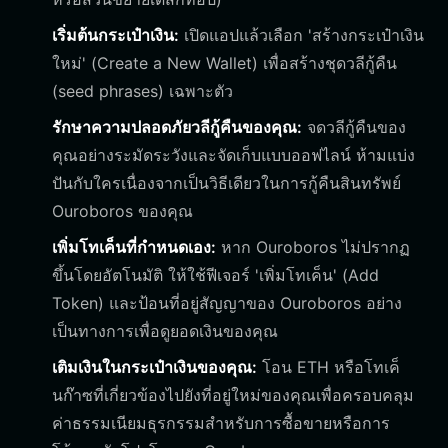
เริ่มต้นกระเป๋าเงิน:
เปิดแอปแล้วเลือก 'สร้างกระเป๋าเงิน
ใหม่' (Create a New Wallet) เพื่อสร้างชุดวลีกู้คืน
(seed phrases) เฉพาะตัว
รักษาความปลอดภัยวลีกู้คืนของคุณ:
จดวลีกู้คืนของ
คุณอย่างระมัดระวังและจัดเก็บแบบออฟไลน์ ห้ามแบ่ง
ปันกับใครเนื่องจากเป็นวิธีเดียวในการกู้คืนสินทรัพย์
Ouroboros ของคุณ
เพิ่มโทเค็นที่กำหนดเอง:
หาก Ouroboros ไม่ปรากฏ
ขึ้นโดยอัตโนมัติ ให้ใช้ฟีเจอร์ 'เพิ่มโทเค็น' (Add
Token) และป้อนที่อยู่สัญญาของ Ouroboros อย่าง
เป็นทางการเพื่อดูยอดเงินของคุณ
เติมเงินในกระเป๋าเงินของคุณ:
โอน ETH หรือโทเค็
นก๊าซที่เกี่ยวข้องไปยังที่อยู่ใหม่ของคุณเพื่อครอบคลุม
ค่าธรรมเนียมธุรกรรมสำหรับการซื้อขายหรือการ