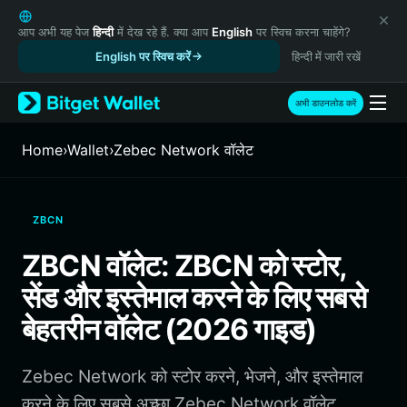
English
日本語
आप अभी यह पेज
हिन्दी
में देख रहे हैं. क्या आप
English
पर स्विच करना चाहेंगे?
Tiếng Việt
English पर स्विच करें
हिन्दी में जारी रखें
Русский
Español (Latinoamérica)
अभी डाउनलोड करें
Türkçe
Italiano
Home
›
Wallet
›
Zebec Network वॉलेट
Français
Deutsch
简体中文
ZBCN
繁體中文
Português (Portugal)
ZBCN वॉलेट: ZBCN को स्टोर,
Bahasa Indonesia
सेंड और इस्तेमाल करने के लिए सबसे
ภาษาไทย
हिन्दी
बेहतरीन वॉलेट (2026 गाइड)
বাংলা
Español
Zebec Network को स्टोर करने, भेजने, और इस्तेमाल
Português (Brasil)
Español (Argentina)
करने के लिए सबसे अच्छा Zebec Network वॉलेट