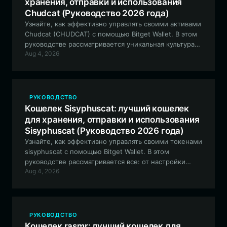
хранения, отправки и использования
Chudcat (Руководство 2026 года)
Узнайте, как эффективно управлять своими активами
Chudcat (CHUDCAT) с помощью Bitget Wallet. В этом
руководстве рассматривается уникальная культура
Aug 4, 2026
этого мем-токена в сети Robinhood Chain, а также
приводится пошаговая инструкция по безопасному
хранению и участию в жизни сообщества.
РУКОВОДСТВО
Кошелек Sisyphuscat: лучший кошелек
для хранения, отправки и использования
Sisyphuscat (Руководство 2026 года)
Узнайте, как эффективно управлять своими токенами
sisyphuscat с помощью Bitget Wallet. В этом
руководстве рассматривается все: от настройки
Aug 4, 2026
вашего кошелька на базе Solana до использования
уникальных функций экосистемы sisyphuscat для
безопасного и удобного взаимодействия с мем-
коинами.
РУКОВОДСТВО
Кошелек rasmr: лучший кошелек для