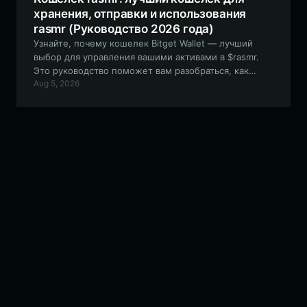
хранения, отправки и использования
rasmr (Руководство 2026 года)
Узнайте, почему кошелек Bitget Wallet — лучший
выбор для управления вашими активами в $rasmr.
Это руководство поможет вам разобраться, как
Aug 5, 2026
безопасно хранить, торговать и взаимодействовать с
волатильным токеном rasmr, управляемым
сообществом, в сети Solana.