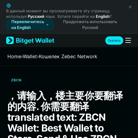
English
日本語
В данный момент вы просматриваете эту страницу,
используя
Русский
язык. Хотите перейти на
English
?
Tiếng Việt
Переключитесь
Продолжить использовать
Русский
на English
Русский
Español (Latinoamérica)
Türkçe
Скачать
Italiano
Français
Home
›
Wallet
›
Кошелек Zebec Network
Deutsch
简体中文
繁體中文
ZBCN
Português (Portugal)
Bahasa Indonesia
，请输入，楼主要你要翻译
ภาษาไทย
的内容. 你需要翻译
हिन्दी
বাংলা
translated text: ZBCN
Español
Wallet: Best Wallet to
Português (Brasil)
Español (Argentina)