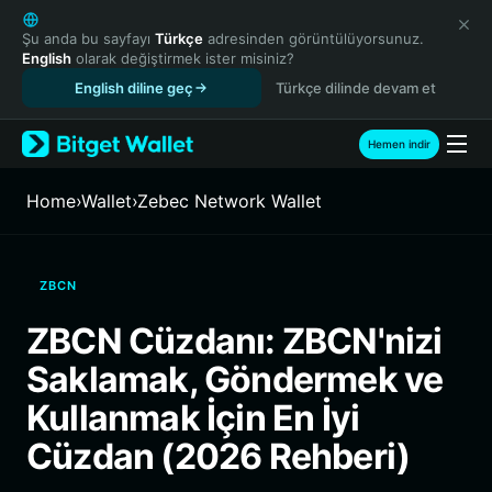
English
日本語
Şu anda bu sayfayı
Türkçe
adresinden görüntülüyorsunuz.
English
olarak değiştirmek ister misiniz?
Tiếng Việt
English diline geç
Türkçe dilinde devam et
Русский
Español (Latinoamérica)
Türkçe
Hemen indir
Italiano
Français
Home
›
Wallet
›
Zebec Network Wallet
Deutsch
简体中文
繁體中文
ZBCN
Português (Portugal)
Bahasa Indonesia
ZBCN Cüzdanı: ZBCN'nizi
ภาษาไทย
Saklamak, Göndermek ve
हिन्दी
বাংলা
Kullanmak İçin En İyi
Español
Cüzdan (2026 Rehberi)
Português (Brasil)
Español (Argentina)