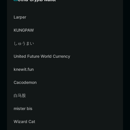
Larper
KUNGPAW
しゅうまい
United Future World Currency
knewit.fun
Cacodemon
白马股
mister bis
Wizard Cat