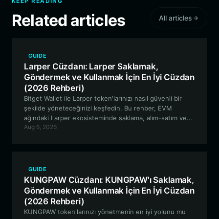
KEEP READING
Related articles
All articles
GUIDE
Larper Cüzdanı: Larper Saklamak,
Göndermek ve Kullanmak İçin En İyi Cüzdan
(2026 Rehberi)
Bitget Wallet ile Larper token'larınızı nasıl güvenli bir
şekilde yöneteceğinizi keşfedin. Bu rehber, EVM
ağındaki Larper ekosisteminde saklama, alım-satım ve
Aug 6, 2026
katılım için en iyi yöntemleri incelemektedir.
GUIDE
KUNGPAW Cüzdanı: KUNGPAW'ı Saklamak,
Göndermek ve Kullanmak İçin En İyi Cüzdan
(2026 Rehberi)
KUNGPAW token'larınızı yönetmenin en iyi yolunu mu