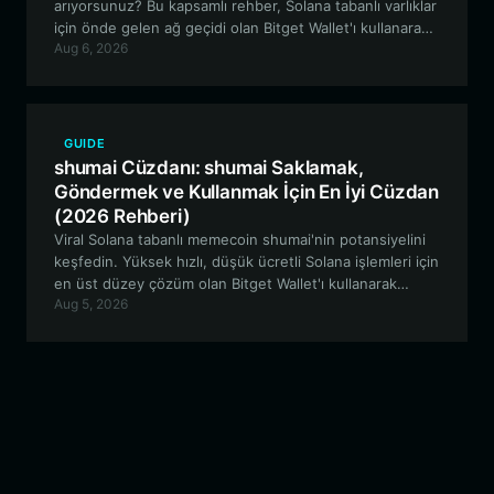
arıyorsunuz? Bu kapsamlı rehber, Solana tabanlı varlıklar
için önde gelen ağ geçidi olan Bitget Wallet'ı kullanarak
Aug 6, 2026
KUNGPAW ekosisteminde nasıl güvenli bir şekilde
depolama, ticaret ve etkileşim kurabileceğinizi
keşfediyor.
GUIDE
shumai Cüzdanı: shumai Saklamak,
Göndermek ve Kullanmak İçin En İyi Cüzdan
(2026 Rehberi)
Viral Solana tabanlı memecoin shumai'nin potansiyelini
keşfedin. Yüksek hızlı, düşük ücretli Solana işlemleri için
en üst düzey çözüm olan Bitget Wallet'ı kullanarak
Aug 5, 2026
varlıklarınızı nasıl güvenli bir şekilde saklayacağınızı, alıp
satacağınızı ve yöneteceğinizi öğrenin.