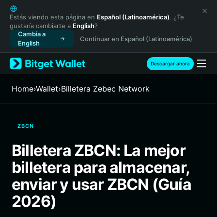
English
日本語
Estás viendo esta página en
Español (Latinoamérica)
. ¿Te
gustaría cambiarte a
English
?
Tiếng Việt
Cambia a
Continuar en Español (Latinoamérica)
Русский
English
Español (Latinoamérica)
Türkçe
Descargar ahora
Italiano
Français
Home
›
Wallet
›
Billetera Zebec Network
Deutsch
简体中文
繁體中文
ZBCN
Português (Portugal)
Bahasa Indonesia
Billetera ZBCN: La mejor
ภาษาไทย
billetera para almacenar,
हिन्दी
বাংলা
enviar y usar ZBCN (Guía
Español
2026)
Português (Brasil)
Español (Argentina)