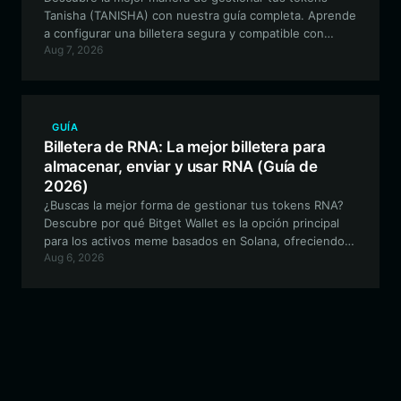
Tanisha (TANISHA) con nuestra guía completa. Aprende
a configurar una billetera segura y compatible con
Aug 7, 2026
Solana, y aprovecha todo el potencial de esta
memecoin impulsada por la comunidad.
GUÍA
Billetera de RNA: La mejor billetera para
almacenar, enviar y usar RNA (Guía de
2026)
¿Buscas la mejor forma de gestionar tus tokens RNA?
Descubre por qué Bitget Wallet es la opción principal
para los activos meme basados en Solana, ofreciendo
Aug 6, 2026
trading fluido, gobernanza comunitaria y una seguridad
sólida para tus tenencias de RNA.