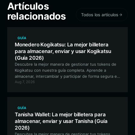
Artículos
relacionados
Todos los artículos
GUÍA
Monedero Kogikatsu: La mejor billetera
para almacenar, enviar y usar Kogikatsu
(Guía 2026)
Descubre la mejor manera de gestionar tus tokens de
Kogikatsu con nuestra guía completa. Aprende a
almacenar, intercambiar y participar de forma segura en
Aug 7, 2026
el ecosistema de Kogikatsu utilizando Bitget Wallet.
GUÍA
Tanisha Wallet: La mejor billetera para
almacenar, enviar y usar Tanisha (Guía
2026)
Descubre la mejor manera de gestionar tus tokens