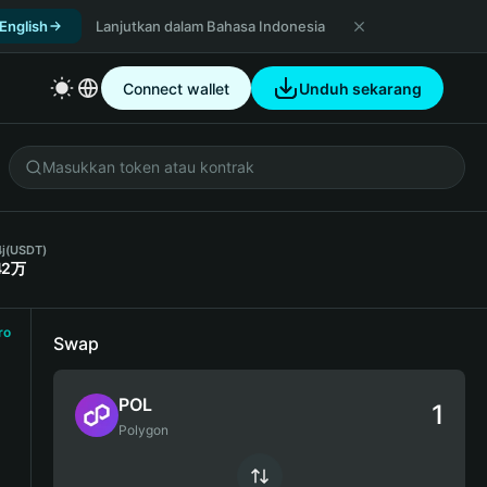
 English
Lanjutkan dalam Bahasa Indonesia
Connect wallet
Unduh sekarang
j
(USDT)
42万
ro
Swap
POL
Polygon