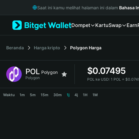
English
Saat ini kamu melihat halaman ini dalam
Bahasa I
日本語
Tiếng Việt
Dompet
Kartu
Swap
Earn
Русский
Español (Latinoamérica)
Türkçe
Italiano
Beranda
Harga kripto
Polygon
Harga
Français
Deutsch
$
0.07495
POL
简体中文
Polygon
繁體中文
Polygon
POL ke USD:
1 POL = $0.07
Português (Portugal)
POL Price Chart
Bahasa Indonesia
Waktu
1m
5m
15m
30m
1j
4j
1H
1M
ภาษาไทย
हिन्दी
বাংলা
Español
Português (Brasil)
Español (Argentina)