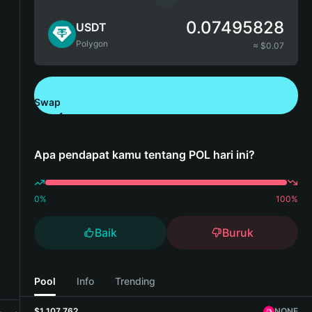
0.07495828
USDT
Polygon
≈ $
0.07
Swap
Unduh Bitget Wallet
Apa pendapat kamu tentang POL hari ini?
0
%
100
%
Baik
Buruk
Pool
Info
Trending
$1,107,762
NONE