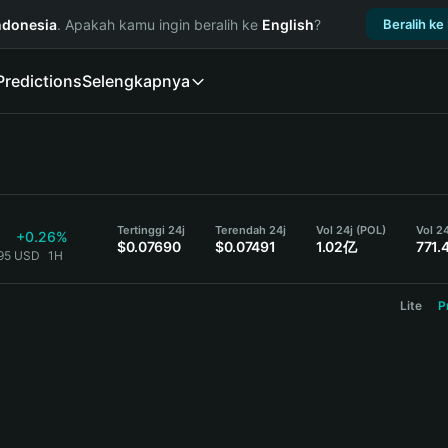
ndonesia
. Apakah kamu ingin beralih ke
English
?
Beralih ke
Predictions
Selengkapnya
Tertinggi 24j
Terendah 24j
Vol 24j (POL)
Vol 24
+0.26%
$0.07690
$0.07491
1.02亿
771.
495 USD
1H
Lite
P