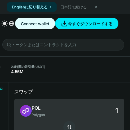
Englishに切り替える
日本語で続ける
Connect wallet
今すぐダウンロードする
）
24時間の取引量
(USDT)
4.55M
ロ
スワップ
POL
Polygon