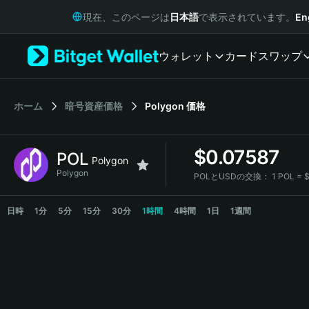
English
現在、このページは
日本語
で表示されています。
En
日本語
Tiếng Việt
ウォレット
カード
スワップ
Русский
Español (Latinoamérica)
Türkçe
Italiano
ホーム
暗号資産価格
Polygon
価格
Français
Deutsch
$
0.07587
POL
简体中文
Polygon
繁體中文
Polygon
POLとUSDの交換：
1 POL = 
Português (Portugal)
POL Price Chart
Bahasa Indonesia
日時
1分
5分
15分
30分
1時間
4時間
1日
1週間
ภาษาไทย
हिन्दी
বাংলা
Español
Português (Brasil)
Español (Argentina)