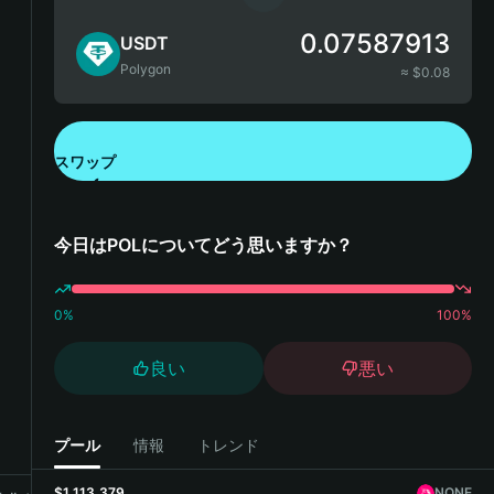
0.07587913
USDT
Polygon
≈ $
0.08
スワップ
Bitget Walletをダウンロード
今日はPOLについてどう思いますか？
0
%
100
%
良い
悪い
プール
情報
トレンド
$1,113,379
NONE