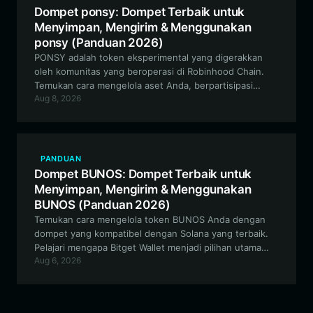
Dompet ponsy: Dompet Terbaik untuk
Menyimpan, Mengirim & Menggunakan
ponsy (Panduan 2026)
PONSY adalah token eksperimental yang digerakkan
oleh komunitas yang beroperasi di Robinhood Chain.
Temukan cara mengelola aset Anda, berpartisipasi
Aug 8, 2026
dalam tata kelola, dan berdagang secara efektif
menggunakan dompet terbaik untuk ponsy, Bitget
Wallet.
PANDUAN
Dompet BUNOS: Dompet Terbaik untuk
Menyimpan, Mengirim & Menggunakan
BUNOS (Panduan 2026)
Temukan cara mengelola token BUNOS Anda dengan
dompet yang kompatibel dengan Solana yang terbaik.
Pelajari mengapa Bitget Wallet menjadi pilihan utama
Aug 6, 2026
untuk berinteraksi dengan eksperimen budaya meme
yang unik ini beserta ekosistem estetika retronya.