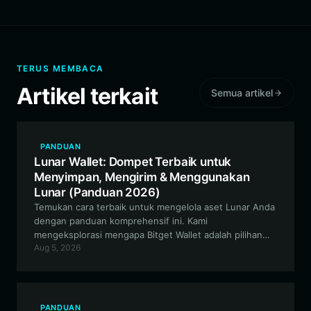
TERUS MEMBACA
Artikel terkait
Semua artikel
PANDUAN
Lunar Wallet: Dompet Terbaik untuk
Menyimpan, Mengirim & Menggunakan
Lunar (Panduan 2026)
Temukan cara terbaik untuk mengelola aset Lunar Anda
dengan panduan komprehensif ini. Kami
mengeksplorasi mengapa Bitget Wallet adalah pilihan
Aug 5, 2026
utama untuk pengelolaan Lunar dan token berbasis
EVM lainnya yang aman, multi-chain, dan mudah
digunakan.
PANDUAN