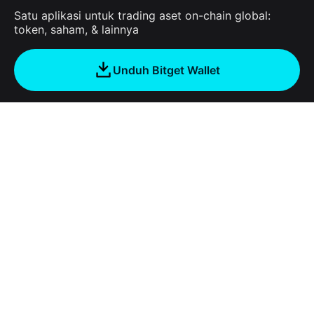
Satu aplikasi untuk trading aset on-chain global:
token, saham, & lainnya
Unduh Bitget Wallet
Tentang Kami
Bitget Wallet
Products
Blog
Crypto Card
Bitget Wallet X