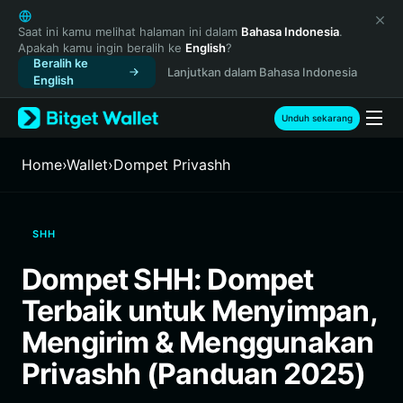
English
日本語
Saat ini kamu melihat halaman ini dalam
Bahasa Indonesia
.
Apakah kamu ingin beralih ke
English
?
Tiếng Việt
Beralih ke
Lanjutkan dalam Bahasa Indonesia
Русский
English
Español (Latinoamérica)
Türkçe
Unduh sekarang
Italiano
Français
Home
›
Wallet
›
Dompet Privashh
Deutsch
简体中文
繁體中文
SHH
Português (Portugal)
Bahasa Indonesia
Dompet SHH: Dompet
ภาษาไทย
Terbaik untuk Menyimpan,
हिन्दी
বাংলা
Mengirim & Menggunakan
Español
Privashh (Panduan 2025)
Português (Brasil)
Español (Argentina)