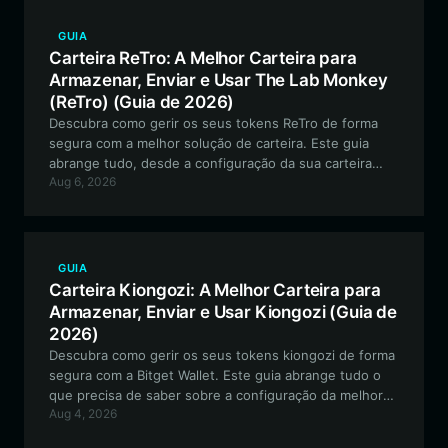
GUIA
Carteira ReTro: A Melhor Carteira para
Armazenar, Enviar e Usar The Lab Monkey
(ReTro) (Guia de 2026)
Descubra como gerir os seus tokens ReTro de forma
segura com a melhor solução de carteira. Este guia
abrange tudo, desde a configuração da sua carteira
Aug 6, 2026
compatível com EVM até à navegação nas
funcionalidades únicas do ecossistema ReTro com a
Bitget Wallet.
GUIA
Carteira Kiongozi: A Melhor Carteira para
Armazenar, Enviar e Usar Kiongozi (Guia de
2026)
Descubra como gerir os seus tokens kiongozi de forma
segura com a Bitget Wallet. Este guia abrange tudo o
que precisa de saber sobre a configuração da melhor
Aug 4, 2026
carteira para kiongozi na blockchain Solana, garantindo
que se mantém ligado a este projeto meme orientado