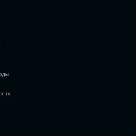
и
иоды
ся на