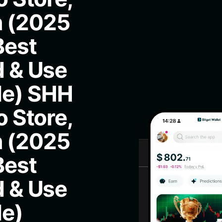
h (2025
Best
d & Use
de) SHH
o Store,
h (2025
Best
d & Use
de)