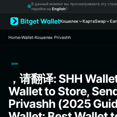
English
В данный момент вы просматриваете эту стра
日本語
перейти на
English
?
Tiếng Việt
Кошелек
Карта
Swap
Ear
Русский
Español (Latinoamérica)
Türkçe
Home
›
Wallet
›
Кошелек Privashh
Italiano
Français
Deutsch
简体中文
SHH
繁體中文
Português (Portugal)
，请翻译: SHH Wallet:
Bahasa Indonesia
ภาษาไทย
Wallet to Store, Sen
हिन्दी
বাংলা
Privashh (2025 Gui
Español
Português (Brasil)
Wallet: Best Wallet t
Español (Argentina)