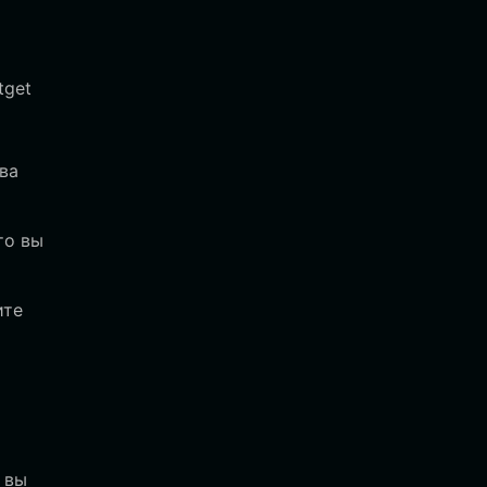
tget
ва
то вы
ите
 вы