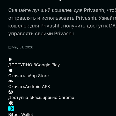
Скачайте лучший кошелек для Privashh, что
отправлять и использовать Privashh. Узнайт
кошелек для Privashh, получить доступ к D
управлять своими Privashh.
May 31, 2026
ДОСТУПНО В
Google Play
Скачать в
App Store
Скачать
Android APK
Доступно в
Расширение Chrome
Bitget Wallet