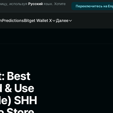
ницу, используя
Русский
язык. Хотите
Переключитесь на Eng
n
Predictions
Bitget Wallet X
Далее
 Best
d & Use
de) SHH
o Store,