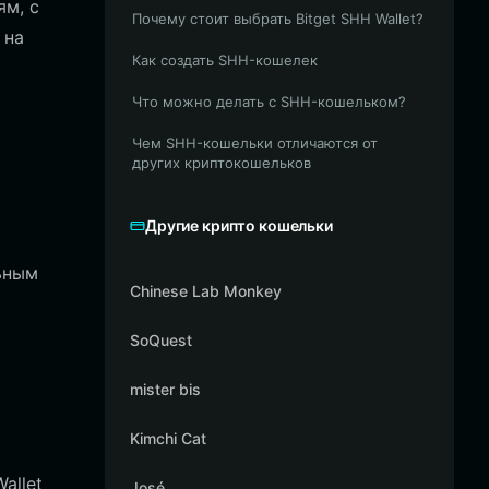
м, с
Почему стоит выбрать Bitget SHH Wallet?
 на
Как создать SHH-кошелек
Что можно делать с SHH-кошельком?
Чем SHH-кошельки отличаются от
других криптокошельков
Другие крипто кошельки
ьным
Chinese Lab Monkey
SoQuest
mister bis
Kimchi Cat
allet
José