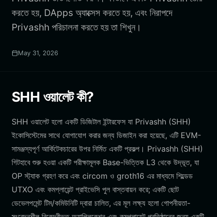
করতে হয়, DApps অ্যাক্সেস করতে হয়, এবং নিরাপদে
Privashh পরিচালনা করতে হয় তা শিখুন।
May 31, 2026
SHH ওয়ালেট কী?
SHH ওয়ালেট হলো একটি ডিজিটাল ইন্টারফেস যা Privashh (SHH)
ইকোসিস্টেমের সাথে যোগাযোগ করার জন্য ডিজাইন করা হয়েছে, এটি EVM-
সামঞ্জস্যপূর্ণ আর্কিটেকচারের উপর নির্মিত একটি প্রকল্প। Privashh (SHH)
গিটহাবে শুরু হওয়া একটি পরীক্ষামূলক Base-ভিত্তিক L3 থেকে উদ্ভূত, যা
OP স্ট্যাক গ্রহণ করে এবং circom ও groth16 এর মাধ্যমে শিল্ডেড
UTXO এবং কমপ্লায়েন্ট প্রাইভেসি পুল বাস্তবায়ন করে; একটি ছোট
ডেভেলপমেন্ট টিম/কমিউনিটি দ্বারা চালিত, এর মূল লক্ষ্য হলো গোপনীয়তা-
সংবেদনশীল বিকেন্দ্রীভূত অ্যাপ্লিকেশন এবং কমপ্লায়েন্ট প্রতিষ্ঠানের জন্য একটি