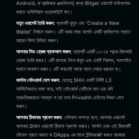
Android, বা ব্রাউজার এক্সটেনশন) জন্য Bitget ওয়ালেট ডাউনলোড
করতে অফিসিয়াল ওয়েবসাইটে যান।
নতুন ওয়ালেট তৈরি করুন:
অ্যাপটি খুলুন এবং 'Create a New
Wallet' নির্বাচন করুন। এটি করার সময় আপনি একটি ব্যক্তিগত স্থানে
আছেন কিনা নিশ্চিত করুন।
আপনার সিড ফ্রেজ ব্যাকআপ করুন:
অ্যাপটি একটি ১২-২৪ শব্দের রিকভারি
ফ্রেজ তৈরি করবে। এটি কাগজে লিখে রাখুন এবং একটি নিরাপদ, অফলাইন
স্থানে সংরক্ষণ করুন। এটি কখনোই কারো সাথে শেয়ার করবেন না।
কাস্টম নেটওয়ার্ক যোগ করুন:
যেহেতু SHH একটি নির্দিষ্ট L3
আর্কিটেকচারে কাজ করে, তাই নেটওয়ার্ক সেটিংসে যান এবং যদি
স্বয়ংক্রিয়ভাবে শনাক্ত না হয় তবে Privashh চেইনের বিবরণ যোগ
করুন।
আপনার ঠিকানায় প্রবেশ করুন:
সেটআপ সম্পন্ন হলে, আপনার ওয়ালেট
আপনার SHH ওয়ালেট ঠিকানা প্রদর্শন করবে। আপনি এখন এই ঠিকানাটি
টোকেন গ্রহণ করতে বা DApps এর সাথে ইন্টারঅ্যাক্ট করতে ব্যবহার