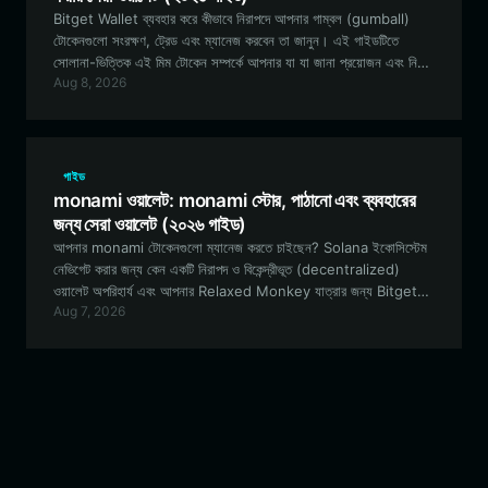
Bitget Wallet ব্যবহার করে কীভাবে নিরাপদে আপনার গাম্বল (gumball)
টোকেনগুলো সংরক্ষণ, ট্রেড এবং ম্যানেজ করবেন তা জানুন। এই গাইডটিতে
সোলানা-ভিত্তিক এই মিম টোকেন সম্পর্কে আপনার যা যা জানা প্রয়োজন এবং নিগি
Aug 8, 2026
(Neegy) কমিউনিটির সাথে যুক্ত হওয়ার সেরা টুলগুলো সম্পর্কে বিস্তারিত
আলোচনা করা হয়েছে।
গাইড
monami ওয়ালেট: monami স্টোর, পাঠানো এবং ব্যবহারের
জন্য সেরা ওয়ালেট (২০২৬ গাইড)
আপনার monami টোকেনগুলো ম্যানেজ করতে চাইছেন? Solana ইকোসিস্টেম
নেভিগেট করার জন্য কেন একটি নিরাপদ ও বিকেন্দ্রীভূত (decentralized)
ওয়ালেট অপরিহার্য এবং আপনার Relaxed Monkey যাত্রার জন্য Bitget
Aug 7, 2026
Wallet কীভাবে সেরা গেটওয়ে হিসেবে কাজ করে, তা জেনে নিন।