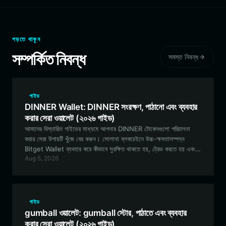
পড়তে থাকুন
সম্পর্কিত নিবন্ধ
সমস্ত নিবন্ধ
গাইড
DINNER Wallet: DINNER সংরক্ষণ, পাঠানো এবং ব্যবহার
করার সেরা ওয়ালেট (২০২৬ গাইড)
আমাদের বিস্তারিত গাইডের মাধ্যমে আপনার DINNER টোকেনগুলো পরিচালনা
করার সেরা উপায়টি খুঁজে বের করুন। সোলানা ব্লকচেইনে উচ্চ-ক্ষমতাসম্পন্ন
Bitget Wallet ব্যবহার করে কীভাবে সুরক্ষিত থাকতে হয়, ট্রেড করতে হয় এবং
Aug 5, 2026
Had Dinner With Kimchi ইকোসিস্টেমের সাথে যুক্ত হতে হয় তা জানুন।
গাইড
gumball ওয়ালেট: gumball স্টোর, পাঠাতে এবং ব্যবহার
করার সেরা ওয়ালেট (২০২৬ গাইড)