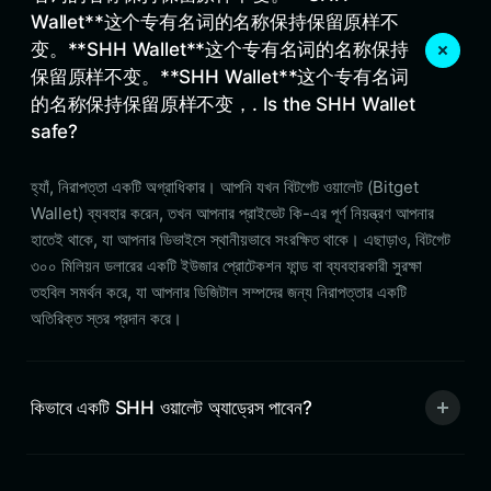
Wallet**这个专有名词的名称保持保留原样不
变。**SHH Wallet**这个专有名词的名称保持
保留原样不变。**SHH Wallet**这个专有名词
的名称保持保留原样不变，. Is the SHH Wallet
safe?
হ্যাঁ, নিরাপত্তা একটি অগ্রাধিকার। আপনি যখন বিটগেট ওয়ালেট (Bitget
Wallet) ব্যবহার করেন, তখন আপনার প্রাইভেট কি-এর পূর্ণ নিয়ন্ত্রণ আপনার
হাতেই থাকে, যা আপনার ডিভাইসে স্থানীয়ভাবে সংরক্ষিত থাকে। এছাড়াও, বিটগেট
৩০০ মিলিয়ন ডলারের একটি ইউজার প্রোটেকশন ফান্ড বা ব্যবহারকারী সুরক্ষা
তহবিল সমর্থন করে, যা আপনার ডিজিটাল সম্পদের জন্য নিরাপত্তার একটি
অতিরিক্ত স্তর প্রদান করে।
কিভাবে একটি SHH ওয়ালেট অ্যাড্রেস পাবেন?