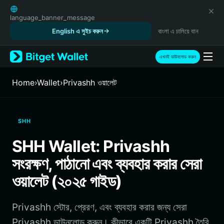
English
日本語
language_banner_message
Tiếng Việt
English এ সুইচ করুন
বাংলা এ চালিয়ে যান
Русский
Español (Latinoamérica)
এখনই ডাউনলোড করুন
Türkçe
Italiano
Home
›
Wallet
›
Privashh ওয়ালেট
Français
Deutsch
简体中文
SHH
繁體中文
Português (Portugal)
SHH Wallet: Privashh
Bahasa Indonesia
সংরক্ষণ, পাঠানো এবং ব্যবহার করার সেরা
ภาษาไทย
हिन्दी
ওয়ালেট (২০২৫ গাইড)
বাংলা
Español
Privashh স্টোর, প্রেরণ, এবং ব্যবহার করার জন্য সেরা
Português (Brasil)
Español (Argentina)
Privashh ডাউনলোড করুন। কীভাবে একটি Privashh তৈরি