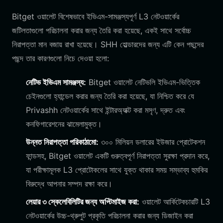
Bitget ওয়ালেট বিশেষভাবে ইভিএম-সামঞ্জস্যপূর্ণ L3 নেটওয়ার্কের
জটিলতাগুলো পরিচালনা করার জন্য তৈরি করা হয়েছে, একই সাথে সর্বোচ্চ
নিরাপত্তা মান বজায় রাখা হয়েছে। SHH হোল্ডারদের জন্য এটি কেন পছন্দের
পছন্দ তার কারণগুলো নিচে দেওয়া হলো:
নেটিভ ইভিএম সামঞ্জস্য:
Bitget ওয়ালেট নেটিভলি ইভিএম-ভিত্তিক
চেইনগুলো হ্যান্ডেল করার জন্য তৈরি করা হয়েছে, যা নিশ্চিত করে যে
Privashh নেটওয়ার্কের সাথে ইন্টারঅ্যাক্ট করা মসৃণ, দ্রুত এবং
কনফিগারেশনের ঝামেলামুক্ত।
উন্নত নিরাপত্তা পরিকাঠামো:
৩০০ মিলিয়ন ডলারের ইউজার প্রোটেকশন
ফান্ডসহ, Bitget ওয়ালেট একটি গুরুত্বপূর্ণ নিরাপত্তা সুরক্ষা প্রদান করে,
যা পরীক্ষামূলক L3 প্রোটোকলের সাথে যুক্ত থাকার সময় সম্ভাব্য হুমকির
বিরুদ্ধে আপনার সম্পদ রক্ষা করে।
লেয়ার ৩ স্কেলেবিলিটির জন্য অপ্টিমাইজ করা:
ওয়ালেট আর্কিটেকচারটি L3
নেটওয়ার্কের উচ্চ-থ্রুপুট প্রকৃতি পরিচালনা করার জন্য ডিজাইন করা