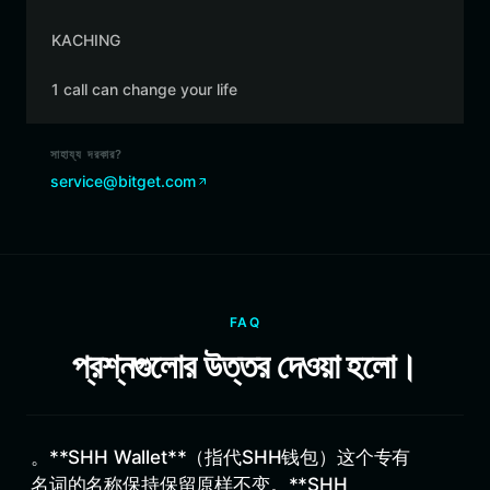
KACHING
1 call can change your life
সাহায্য দরকার?
service@bitget.com
FAQ
প্রশ্নগুলোর উত্তর দেওয়া হলো।
。**SHH Wallet**（指代SHH钱包）这个专有
名词的名称保持保留原样不变。**SHH