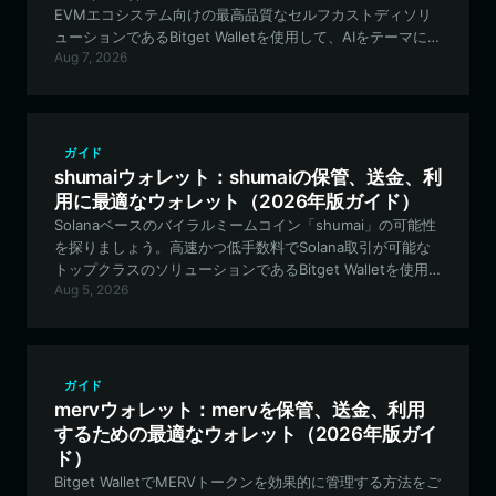
EVMエコシステム向けの最高品質なセルフカストディソリ
ューションであるBitget Walletを使用して、AIをテーマにし
Aug 7, 2026
たミームトークンを保護する方法を学びましょう。
ガイド
shumaiウォレット：shumaiの保管、送金、利
用に最適なウォレット（2026年版ガイド）
Solanaベースのバイラルミームコイン「shumai」の可能性
を探りましょう。高速かつ低手数料でSolana取引が可能な
トップクラスのソリューションであるBitget Walletを使用
Aug 5, 2026
して、資産を安全に保管、取引、管理する方法を学びまし
ょう。
ガイド
mervウォレット：mervを保管、送金、利用
するための最適なウォレット（2026年版ガイ
ド）
Bitget WalletでMERVトークンを効果的に管理する方法をご