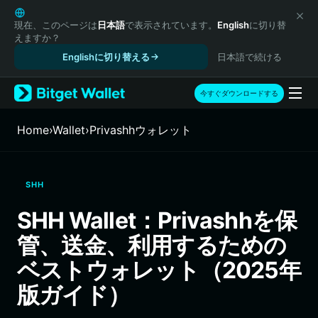
English
日本語
現在、このページは
日本語
で表示されています。
English
に切り替
えますか？
Tiếng Việt
Englishに切り替える
日本語で続ける
Русский
Español (Latinoamérica)
Türkçe
今すぐダウンロードする
Italiano
Français
Home
›
Wallet
›
Privashhウォレット
Deutsch
简体中文
繁體中文
SHH
Português (Portugal)
Bahasa Indonesia
SHH Wallet：Privashhを保
ภาษาไทย
管、送金、利用するための
हिन्दी
বাংলা
ベストウォレット（2025年
Español
版ガイド）
Português (Brasil)
Español (Argentina)