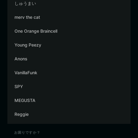
しゅうまい
merv the cat
One Orange Braincell
Young Peezy
Anons
VanillaFunk
SPY
MEGUSTA
Reggie
お困りですか？