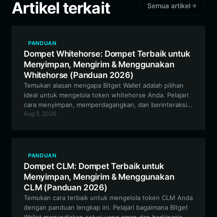
Artikel terkait
Semua artikel
PANDUAN
Dompet Whitehorse: Dompet Terbaik untuk
Menyimpan, Mengirim & Menggunakan
Whitehorse (Panduan 2026)
Temukan alasan mengapa Bitget Wallet adalah pilihan
ideal untuk mengelola token whitehorse Anda. Pelajari
cara menyimpan, memperdagangkan, dan berinteraksi
Aug 5, 2026
dengan aset Meme berbasis komunitas ini di ekosistem
EVM secara aman.
PANDUAN
Dompet CLM: Dompet Terbaik untuk
Menyimpan, Mengirim & Menggunakan
CLM (Panduan 2026)
Temukan cara terbaik untuk mengelola token CLM Anda
dengan panduan lengkap ini. Pelajari bagaimana Bitget