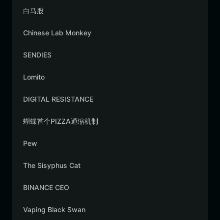
白马股
Chinese Lab Monkey
SENDIES
Lomito
DIGITAL RESISTANCE
蝴蝶首个PIZZA通缩机制
Pew
The Sisyphus Cat
BINANCE CEO
Vaping Black Swan