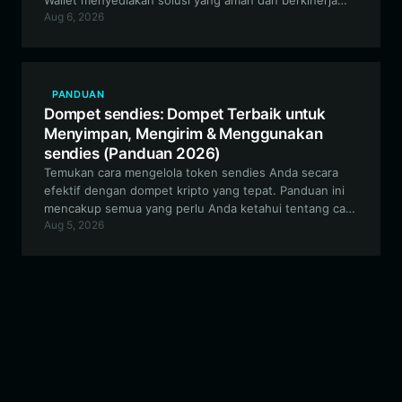
Wallet menyediakan solusi yang aman dan berkinerja
Aug 6, 2026
tinggi untuk berinteraksi dengan ekosistem Chinese
Lab Monkey yang berbasis di Solana.
PANDUAN
Dompet sendies: Dompet Terbaik untuk
Menyimpan, Mengirim & Menggunakan
sendies (Panduan 2026)
Temukan cara mengelola token sendies Anda secara
efektif dengan dompet kripto yang tepat. Panduan ini
mencakup semua yang perlu Anda ketahui tentang cara
Aug 5, 2026
mengatur dompet yang aman dan kompatibel dengan
EVM untuk berinteraksi dengan ekosistem sendies dan
berpartisipasi dalam inisiatif berbasis komunitas.