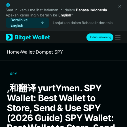
English
日本語
Saat ini kamu melihat halaman ini dalam
Bahasa Indonesia
.
Apakah kamu ingin beralih ke
English
?
Tiếng Việt
Beralih ke
Lanjutkan dalam Bahasa Indonesia
Русский
English
Español (Latinoamérica)
Türkçe
Unduh sekarang
Italiano
Français
Home
›
Wallet
›
Dompet SPY
Deutsch
简体中文
繁體中文
SPY
Português (Portugal)
Bahasa Indonesia
,和翻译 yurtYmen. SPY
ภาษาไทย
Wallet: Best Wallet to
हिन्दी
বাংলা
Store, Send & Use SPY
Español
(2026 Guide) SPY Wallet:
Português (Brasil)
Español (Argentina)