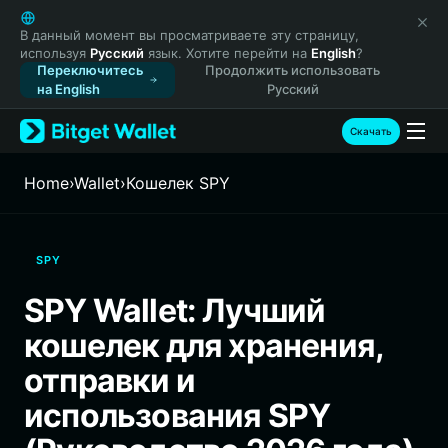
English
日本語
В данный момент вы просматриваете эту страницу,
используя
Русский
язык. Хотите перейти на
English
?
Tiếng Việt
Переключитесь
Продолжить использовать
Русский
на English
Русский
Español (Latinoamérica)
Türkçe
Скачать
Italiano
Français
Home
›
Wallet
›
Кошелек SPY
Deutsch
简体中文
繁體中文
SPY
Português (Portugal)
Bahasa Indonesia
SPY Wallet: Лучший
ภาษาไทย
кошелек для хранения,
हिन्दी
বাংলা
отправки и
Español
использования SPY
Português (Brasil)
Español (Argentina)