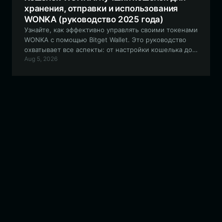
хранения, отправки и использования
WONKA (руководство 2025 года)
Узнайте, как эффективно управлять своими токенами
WONKA с помощью Bitget Wallet. Это руководство
охватывает все аспекты: от настройки кошелька до
Aug 5, 2026
навигации в экосистеме EVM для этого мем-актива,
управляемого сообществом.