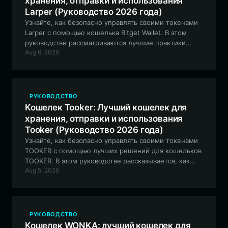
хранения, отправки и использования
Larper (Руководство 2026 года)
Узнайте, как безопасно управлять своими токенами
Larper с помощью кошелька Bitget Wallet. В этом
руководстве рассматриваются лучшие практики
Aug 6, 2026
хранения, торговли и участия в экосистеме Larper в
сети EVM.
РУКОВОДСТВО
Кошелек Tooker: Лучший кошелек для
хранения, отправки и использования
Tooker (Руководство 2026 года)
Узнайте, как безопасно управлять своими токенами
TOOKER с помощью лучших решений для кошельков
TOOKER. В этом руководстве рассказывается, как
Aug 5, 2026
настроить, торговать и взаимодействовать с
экосистемой TOOKER на базе Solana с помощью
Bitget Wallet.
РУКОВОДСТВО
Кошелек WONKA: лучший кошелек для