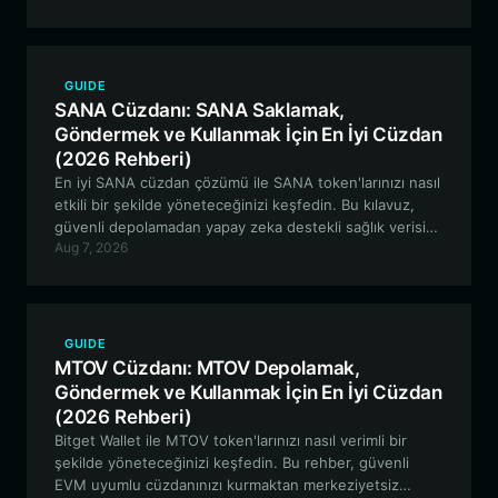
GUIDE
SANA Cüzdanı: SANA Saklamak,
Göndermek ve Kullanmak İçin En İyi Cüzdan
(2026 Rehberi)
En iyi SANA cüzdan çözümü ile SANA token'larınızı nasıl
etkili bir şekilde yöneteceğinizi keşfedin. Bu kılavuz,
güvenli depolamadan yapay zeka destekli sağlık verisi
Aug 7, 2026
yönetimi özelliklerini kullanmaya kadar, Bitget Wallet ile
Solana ekosisteminde gezinmek için bilmeniz gereken
her şeyi kapsar.
GUIDE
MTOV Cüzdanı: MTOV Depolamak,
Göndermek ve Kullanmak İçin En İyi Cüzdan
(2026 Rehberi)
Bitget Wallet ile MTOV token'larınızı nasıl verimli bir
şekilde yöneteceğinizi keşfedin. Bu rehber, güvenli
EVM uyumlu cüzdanınızı kurmaktan merkeziyetsiz