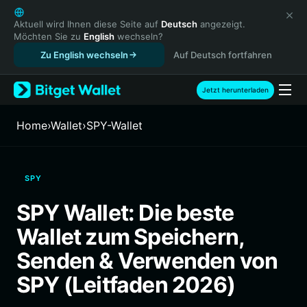
English
日本語
Aktuell wird Ihnen diese Seite auf
Deutsch
angezeigt.
Möchten Sie zu
English
wechseln?
Tiếng Việt
Zu English wechseln
Auf Deutsch fortfahren
Русский
Español (Latinoamérica)
Türkçe
Jetzt herunterladen
Italiano
Français
Home
›
Wallet
›
SPY-Wallet
Deutsch
简体中文
繁體中文
SPY
Português (Portugal)
Bahasa Indonesia
SPY Wallet: Die beste
ภาษาไทย
Wallet zum Speichern,
हिन्दी
বাংলা
Senden & Verwenden von
Español
SPY (Leitfaden 2026)
Português (Brasil)
Español (Argentina)