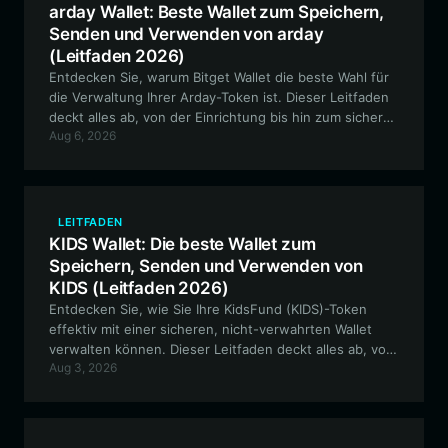
arday Wallet: Beste Wallet zum Speichern,
Senden und Verwenden von arday
(Leitfaden 2026)
Entdecken Sie, warum Bitget Wallet die beste Wahl für
die Verwaltung Ihrer Arday-Token ist. Dieser Leitfaden
deckt alles ab, von der Einrichtung bis hin zum sicheren
Aug 6, 2026
Handel mit diesem beliebten Meme-Projekt.
LEITFADEN
KIDS Wallet: Die beste Wallet zum
Speichern, Senden und Verwenden von
KIDS (Leitfaden 2026)
Entdecken Sie, wie Sie Ihre KidsFund (KIDS)-Token
effektiv mit einer sicheren, nicht-verwahrten Wallet
verwalten können. Dieser Leitfaden deckt alles ab, von
Aug 3, 2026
der Einrichtung Ihrer KIDS-Wallet bis hin zur Nutzung
der einzigartigen reflektierenden Mechanismen des
BNB Chain-Ökosystems.