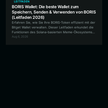
LEITFADEN
BORIS Wallet: Die beste Wallet zum
Speichern, Senden & Verwenden von BORIS
(Leitfaden 2026)
Erfahren Sie, wie Sie Ihre BORIS-Token effizient mit der
Bitget Wallet verwalten. Dieser Leitfaden erkundet die
Funktionen des Solana-basierten Meme-Ökosystems
Aug 6, 2026
und bietet eine Schritt-für-Schritt-Anleitung für eine
sichere Vermögensverwaltung.