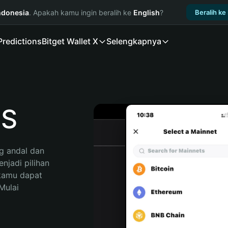
ndonesia
. Apakah kamu ingin beralih ke
English
?
Beralih ke
Predictions
Bitget Wallet X
Selengkapnya
SS
 andal dan 
jadi pilihan 
kamu dapat 
ulai 