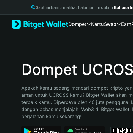
English
Saat ini kamu melihat halaman ini dalam
Bahasa I
日本語
Tiếng Việt
Dompet
Kartu
Swap
Earn
Русский
Español (Latinoamérica)
Türkçe
Italiano
Français
Deutsch
Dompet UCRO
简体中文
繁體中文
Português (Portugal)
Apakah kamu sedang mencari dompet kripto yang
Bahasa Indonesia
aman untuk UCROSS kamu? Bitget Wallet akan men
ภาษาไทย
terbaik kamu. Dipercaya oleh 40 juta pengguna, 
हिन्दी
dengan bebas menjelajahi Web3 di Bitget Wallet. M
বাংলা
perjalanan kamu sekarang!
Español
Português (Brasil)
Español (Argentina)