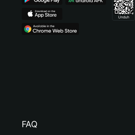
Unduh
FAQ