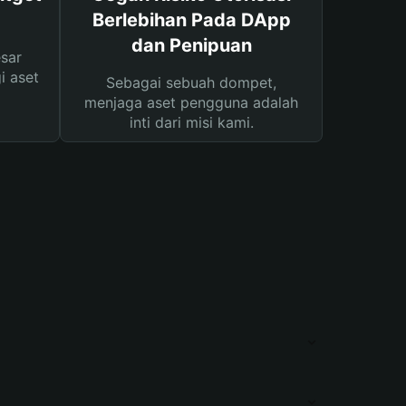
Berlebihan Pada DApp
dan Penipuan
sar
i aset
Sebagai sebuah dompet,
menjaga aset pengguna adalah
inti dari misi kami.