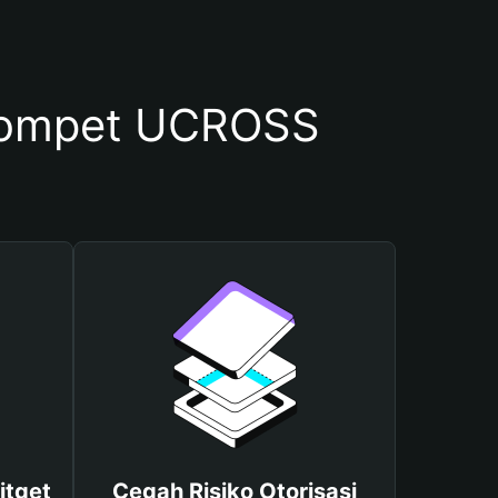
Dompet UCROSS
itget
Cegah Risiko Otorisasi