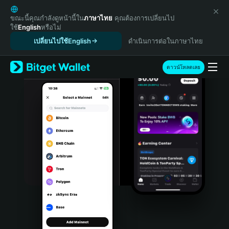
English
日本語
ขณะนี้คุณกำลังดูหน้านี้ใน
ภาษาไทย
คุณต้องการเปลี่ยนไป
ใช้
English
หรือไม่
Tiếng Việt
เปลี่ยนไปใช้English
ดำเนินการต่อในภาษาไทย
Русский
Español (Latinoamérica)
Türkçe
ดาวน์โหลดเลย
Italiano
Français
Deutsch
简体中文
繁體中文
Português (Portugal)
Bahasa Indonesia
ภาษาไทย
हिन्दी
বাংলা
Español
Português (Brasil)
Español (Argentina)