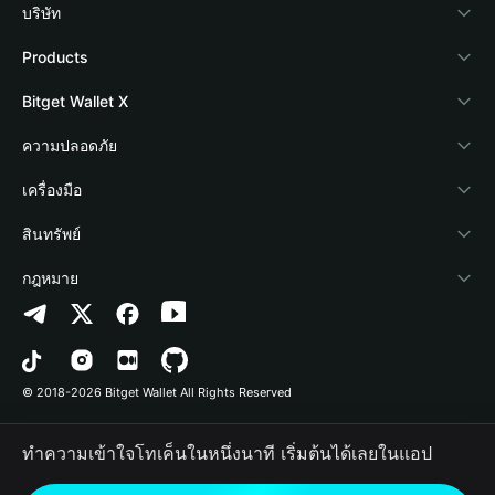
บริษัท
เกี่ยวกับ Bitget Wallet
Products
Blog
Crypto Card
Bitget Wallet X
Academy
Stablecoin Earn
นักพัฒนา
ความปลอดภัย
ข่าวสารด้านคริปโต
Payfi Crypto
เชื่อมต่อ Wallet
Protection Fund
เครื่องมือ
ศูนย์ช่วยเหลือ
Crypto Swap API
Bitget Wallet Pay
เทคโนโลยีความปลอดภัย
ซื้อคริปโต
สินทรัพย์
ติดต่อเรา
Altcoin Season Index
ลิสต์โปรเจกต์
การตรวจจับการอนุญาต
Arbitrum
กฎหมาย
ทรัพยากรข้อมูลของแบรนด์
Prediction Markets
การตรวจจับสัญญา
Avalanche
นโยบายความเป็นส่วนตัว
อาชีพ
DApp
การโอนเป็นชุด
Bitcoin
ข้อตกลงในการใช้บริการ
© 2018-2026 Bitget Wallet All Rights Reserved
การยืนยันช่องทางอย่างเป็นทางการ
Trade
BNB Chain
Risk Disclosure
ทำความเข้าใจโทเค็นในหนึ่งนาที เริ่มต้นได้เลยในแอป
RWA
Polygon