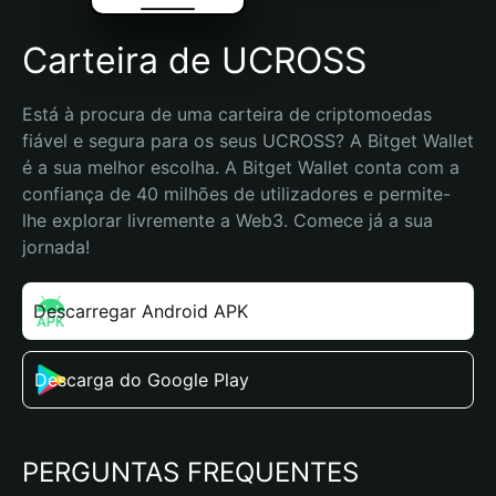
Carteira de UCROSS
Está à procura de uma carteira de criptomoedas 
fiável e segura para os seus UCROSS? A Bitget Wallet 
é a sua melhor escolha. A Bitget Wallet conta com a 
confiança de 40 milhões de utilizadores e permite-
lhe explorar livremente a Web3. Comece já a sua 
jornada!
Descarregar Android APK
Descarga do Google Play
PERGUNTAS FREQUENTES