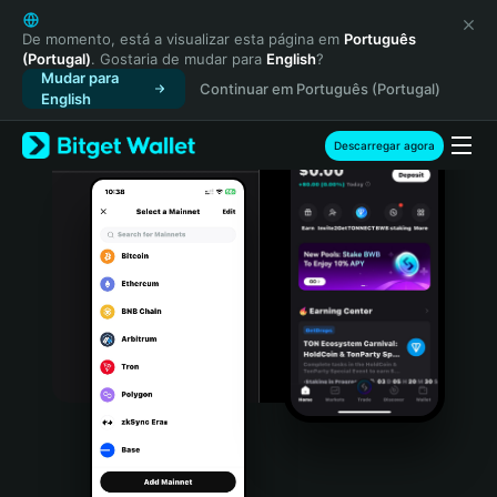
English
日本語
De momento, está a visualizar esta página em
Português
(Portugal)
. Gostaria de mudar para
English
?
Tiếng Việt
Mudar para
Continuar em Português (Portugal)
Русский
English
Español (Latinoamérica)
Türkçe
Descarregar agora
Italiano
Français
Deutsch
简体中文
繁體中文
Português (Portugal)
Bahasa Indonesia
ภาษาไทย
हिन्दी
বাংলা
Español
Português (Brasil)
Español (Argentina)