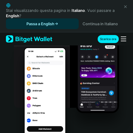
English
日本語
Stai visualizzando questa pagina in
Italiano
. Vuoi passare a
English
?
Tiếng Việt
Passa a English
Continua in Italiano
Русский
Español (Latinoamérica)
Türkçe
Scarica ora
Italiano
Français
Deutsch
简体中文
繁體中文
Português (Portugal)
Bahasa Indonesia
ภาษาไทย
हिन्दी
বাংলা
Español
Português (Brasil)
Español (Argentina)