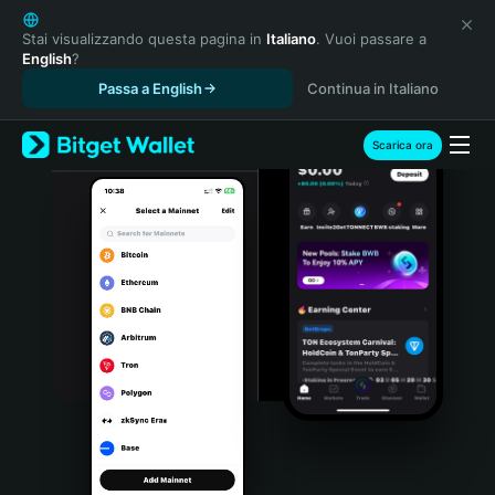
English
日本語
Stai visualizzando questa pagina in
Italiano
. Vuoi passare a
English
?
Tiếng Việt
Passa a English
Continua in Italiano
Русский
Español (Latinoamérica)
Türkçe
Scarica ora
Italiano
Français
Deutsch
简体中文
繁體中文
Português (Portugal)
Bahasa Indonesia
ภาษาไทย
हिन्दी
বাংলা
Español
Português (Brasil)
Español (Argentina)