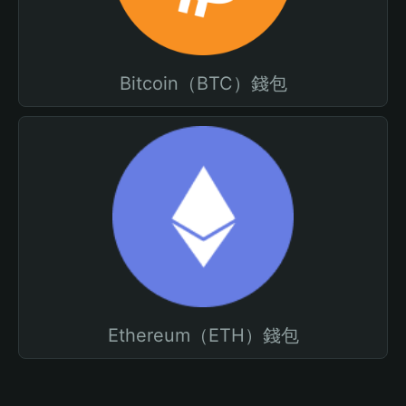
Bitcoin（BTC）錢包
Ethereum（ETH）錢包