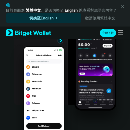
English
日本語
目前頁面為
繁體中文
。是否切換至
English
以查看對應語言內容？
Tiếng Việt
切換至English
繼續使用繁體中文
Русский
Español (Latinoamérica)
立即下載
Türkçe
Italiano
Français
Deutsch
简体中文
繁體中文
Português (Portugal)
Bahasa Indonesia
ภาษาไทย
हिन्दी
বাংলা
Español
Português (Brasil)
Español (Argentina)