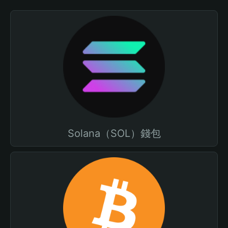
Solana（SOL）錢包