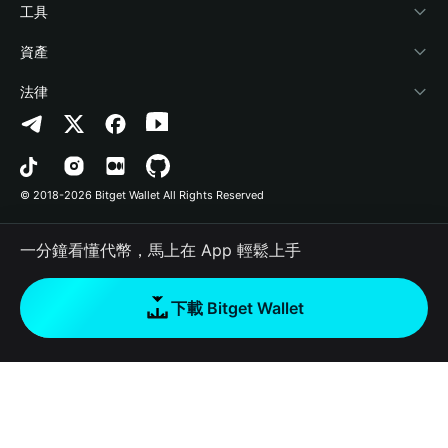
加密資訊
Payfi Crypto
連接錢包
風險保障基金
工具
幫助中心
Crypto Swap API
Bitget Wallet Pay
安全防護技術
快捷買幣
資產
‌聯繫我們
Altcoin Season Index
合作上架
授權檢測
Arbitrum
法律
品牌資源
Prediction Markets
合約檢測
Avalanche
隱私協議
工作機會
DApp
批次轉帳
Bitcoin
用戶使用協議
© 2018-2026 Bitget Wallet All Rights Reserved
官方渠道驗證
Trade
BNB Chain
Risk Disclosure
一分鐘看懂代幣，馬上在 App 輕鬆上手
RWA
Polygon
如何購買加密貨幣
下載 Bitget Wallet