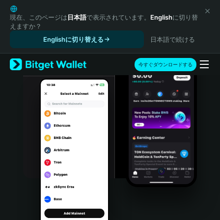
English
日本語
現在、このページは
日本語
で表示されています。
English
に切り替
えますか？
Tiếng Việt
Englishに切り替える
日本語で続ける
Русский
Español (Latinoamérica)
Türkçe
今すぐダウンロードする
Italiano
Français
Deutsch
简体中文
繁體中文
Português (Portugal)
Bahasa Indonesia
ภาษาไทย
हिन्दी
বাংলা
Español
Português (Brasil)
Español (Argentina)