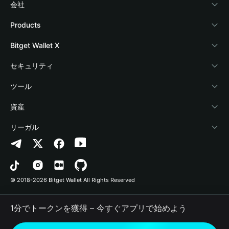
会社
Bitget Walletについて
Products
ブログ
Crypto Card
Bitget Wallet X
アカデミー
Stablecoin Earn
デベロッパー
セキュリティ
暗号資産ニュース
Payfi Crypto
ウォレットを接続
保護基金
ツール
Help Center
Crypto Swap API
Bitget Wallet Pay
セキュリティ技術
暗号資産を購入
資産
お問い合わせ
Altcoin Season Index
プロジェクトを掲載
認証検出
Arbitrum
リーガル
ブランドリソース
Prediction Markets
コントラクト検出
Avalanche
プライバシーポリシー
キャリア
DApp
一括送金
Bitcoin
利用規約
© 2018-2026 Bitget Wallet All Rights Reserved
公式チャンネル認証
Trade
BNB Chain
Risk Disclosure
1分でトークンを獲得 – 今すぐアプリで始めよう
RWA
Polygon