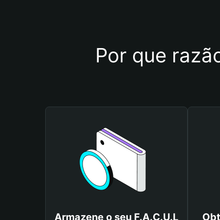
Por que razão
Armazene o seu F.A.C.U.L
Obt