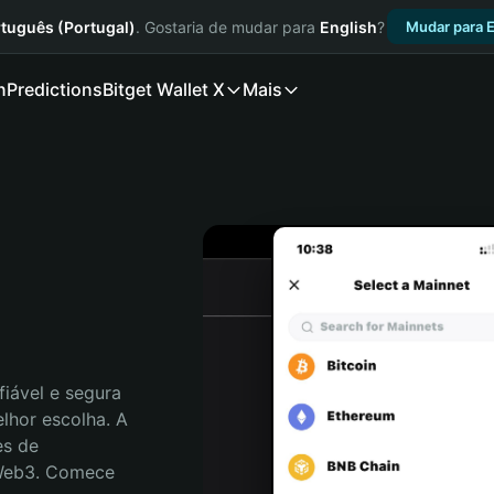
tuguês (Portugal)
. Gostaria de mudar para
English
?
Mudar para E
n
Predictions
Bitget Wallet X
Mais
iável e segura 
lhor escolha. A 
s de 
 Web3. Comece 