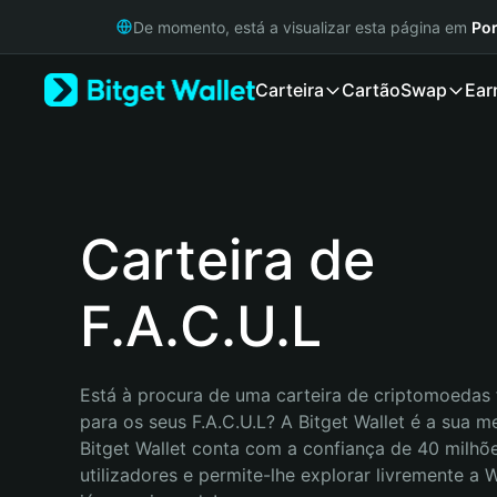
English
De momento, está a visualizar esta página em
Por
日本語
Tiếng Việt
Carteira
Cartão
Swap
Ear
Русский
Español (Latinoamérica)
Türkçe
Italiano
Français
Deutsch
Carteira de
简体中文
繁體中文
F.A.C.U.L
Português (Portugal)
Bahasa Indonesia
ภาษาไทย
हिन्दी
Está à procura de uma carteira de criptomoedas f
বাংলা
para os seus F.A.C.U.L? A Bitget Wallet é a sua me
Español
Bitget Wallet conta com a confiança de 40 milhõe
Português (Brasil)
utilizadores e permite-lhe explorar livremente a
Español (Argentina)