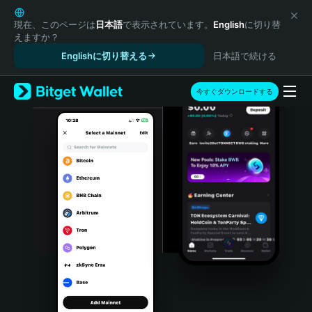
English
日本語
現在、このページは
日本語
で表示されています。
English
に切り替
えますか？
Tiếng Việt
Englishに切り替える
日本語で続ける
Русский
Español (Latinoamérica)
Türkçe
今すぐダウンロードする
Italiano
Français
Deutsch
简体中文
繁體中文
Português (Portugal)
Bahasa Indonesia
ภาษาไทย
हिन्दी
বাংলা
Español
Português (Brasil)
Español (Argentina)