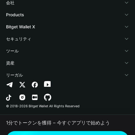
会社
Bitget Walletについて
Products
ブログ
Crypto Card
Bitget Wallet X
アカデミー
Stablecoin Earn
デベロッパー
セキュリティ
暗号資産ニュース
Payfi Crypto
ウォレットを接続
保護基金
ツール
Help Center
Crypto Swap API
Bitget Wallet Pay
セキュリティ技術
暗号資産を購入
資産
お問い合わせ
Altcoin Season Index
プロジェクトを掲載
認証検出
Arbitrum
リーガル
ブランドリソース
Prediction Markets
コントラクト検出
Avalanche
プライバシーポリシー
キャリア
DApp
一括送金
Bitcoin
利用規約
© 2018-2026 Bitget Wallet All Rights Reserved
公式チャンネル認証
Trade
BNB Chain
Risk Disclosure
1分でトークンを獲得 – 今すぐアプリで始めよう
RWA
Polygon