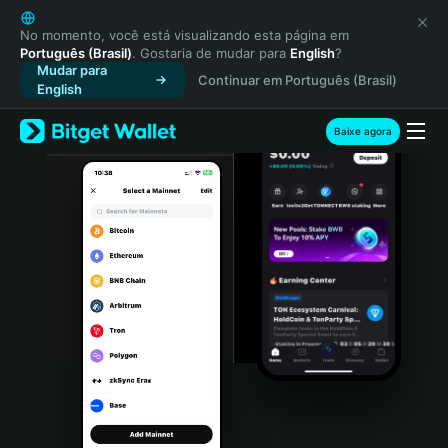
English
日本語
No momento, você está visualizando esta página em
Português (Brasil)
. Gostaria de mudar para
English
?
Tiếng Việt
Mudar para
Continuar em Português (Brasil)
Русский
English
Español (Latinoamérica)
Türkçe
Baixe agora
Italiano
Français
Deutsch
简体中文
繁體中文
Português (Portugal)
Bahasa Indonesia
ภาษาไทย
हिन्दी
বাংলা
Español
Português (Brasil)
Español (Argentina)