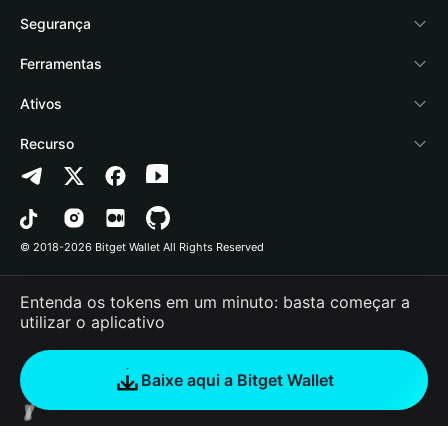
Academy
Stablecoin Earn
Documentação
Segurança
Notícias de cripto
Payfi Crypto
Conectar carteira
Fundo de proteção
Ferramentas
Central de Ajuda
Crypto Swap API
Bitget Wallet Pay
Tecnologia de segurança
Comprar cripto
Ativos
Fale conosco
Altcoin Season Index
Listar um projeto
Detectar autorização
Arbitrum
Recurso
Recursos da marca
Prediction Markets
Verificação de contrato
Avalanche
Política de Privacidade
Carreira
DApp
Envio em lote
Bitcoin
Contrato do Usuário
© 2018-2026 Bitget Wallet All Rights Reserved
Verificação do canal oficial
Trade
BNB Chain
Risk Disclosure
Entenda os tokens em um minuto: basta começar a
RWA
Polygon
utilizar o aplicativo
How to Buy Crypto
Baixe aqui a Bitget Wallet