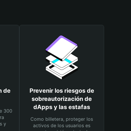
n de
Prevenir los riesgos de
sobreautorización de
dApps y las estafas
e 300
ra
Como billetera, proteger los
s y
activos de los usuarios es