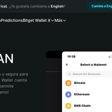
ica)
. ¿Te gustaría cambiarte a
English
?
Cambia a Eng
n
Predictions
Bitget Wallet X
Más
IAN
 y segura para 
 Wallet cuenta 
permite 
ismo!