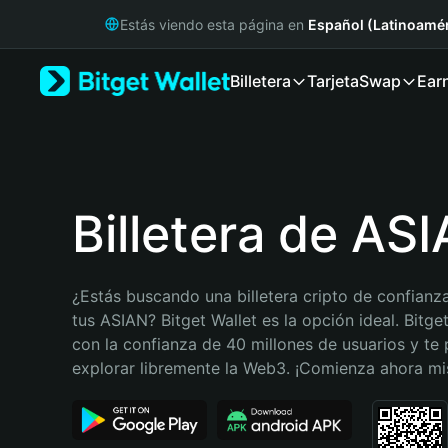
English
Estás viendo esta página en
Español (Latinoamér
日本語
Tiếng Việt
Billetera
Tarjeta
Swap
Ear
Русский
Español (Latinoamérica)
Türkçe
Italiano
Français
Deutsch
Billetera de AS
简体中文
繁體中文
Português (Portugal)
¿Estás buscando una billetera cripto de confianza
Bahasa Indonesia
tus ASIAN? Bitget Wallet es la opción ideal. Bitget
ภาษาไทย
con la confianza de 40 millones de usuarios y te 
हिन्दी
explorar libremente la Web3. ¡Comienza ahora m
বাংলা
Español
Português (Brasil)
Español (Argentina)