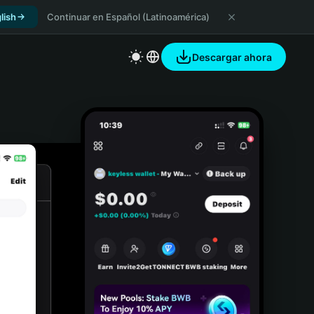
lish
Continuar en Español (Latinoamérica)
Descargar ahora