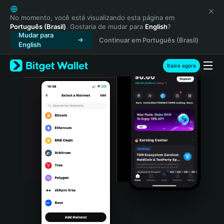
English
日本語
No momento, você está visualizando esta página em
Português (Brasil)
. Gostaria de mudar para
English
?
Tiếng Việt
Mudar para
Continuar em Português (Brasil)
Русский
English
Español (Latinoamérica)
Türkçe
Baixe agora
Italiano
Français
Deutsch
简体中文
繁體中文
Português (Portugal)
Bahasa Indonesia
ภาษาไทย
हिन्दी
বাংলা
Español
Português (Brasil)
Español (Argentina)