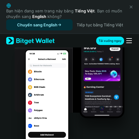
English
日本語
Bạn hiện đang xem trang này bằng
Tiếng Việt
. Bạn có muốn
chuyển sang
English
không?
Tiếng Việt
Chuyển sang English
Tiếp tục bằng Tiếng Việt
Русский
Español (Latinoamérica)
Türkçe
Tải xuống ngay
Italiano
Français
Deutsch
简体中文
繁體中文
Português (Portugal)
Bahasa Indonesia
ภาษาไทย
हिन्दी
বাংলা
Español
Português (Brasil)
Español (Argentina)