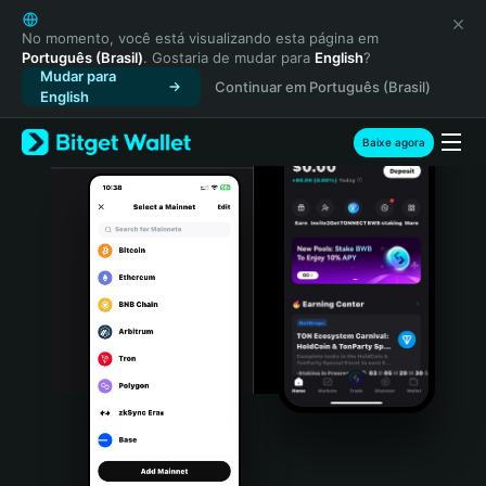
English
日本語
No momento, você está visualizando esta página em
Português (Brasil)
. Gostaria de mudar para
English
?
Tiếng Việt
Mudar para
Continuar em Português (Brasil)
Русский
English
Español (Latinoamérica)
Türkçe
Baixe agora
Italiano
Français
Deutsch
简体中文
繁體中文
Português (Portugal)
Bahasa Indonesia
ภาษาไทย
हिन्दी
বাংলা
Español
Português (Brasil)
Español (Argentina)