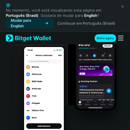
English
日本語
No momento, você está visualizando esta página em
Português (Brasil)
. Gostaria de mudar para
English
?
Tiếng Việt
Mudar para
Continuar em Português (Brasil)
Русский
English
Español (Latinoamérica)
Türkçe
Baixe agora
Italiano
Français
Deutsch
简体中文
繁體中文
Português (Portugal)
Bahasa Indonesia
ภาษาไทย
हिन्दी
বাংলা
Español
Português (Brasil)
Español (Argentina)