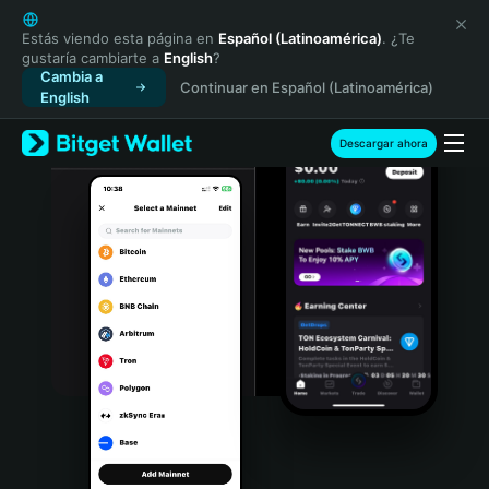
English
日本語
Estás viendo esta página en
Español (Latinoamérica)
. ¿Te
gustaría cambiarte a
English
?
Tiếng Việt
Cambia a
Continuar en Español (Latinoamérica)
Русский
English
Español (Latinoamérica)
Türkçe
Descargar ahora
Italiano
Français
Deutsch
简体中文
繁體中文
Português (Portugal)
Bahasa Indonesia
ภาษาไทย
हिन्दी
বাংলা
Español
Português (Brasil)
Español (Argentina)