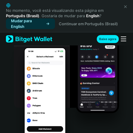
English
日本語
No momento, você está visualizando esta página em
Português (Brasil)
. Gostaria de mudar para
English
?
Tiếng Việt
Mudar para
Continuar em Português (Brasil)
Русский
English
Español (Latinoamérica)
Türkçe
Baixe agora
Italiano
Français
Deutsch
简体中文
繁體中文
Português (Portugal)
Bahasa Indonesia
ภาษาไทย
हिन्दी
বাংলা
Español
Português (Brasil)
Español (Argentina)