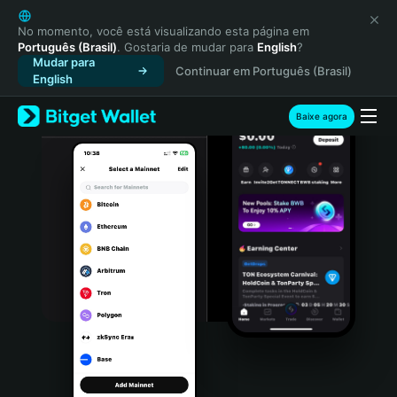
English
日本語
No momento, você está visualizando esta página em
Português (Brasil)
. Gostaria de mudar para
English
?
Tiếng Việt
Mudar para
Continuar em Português (Brasil)
Русский
English
Español (Latinoamérica)
Türkçe
Baixe agora
Italiano
Français
Deutsch
简体中文
繁體中文
Português (Portugal)
Bahasa Indonesia
ภาษาไทย
हिन्दी
বাংলা
Español
Português (Brasil)
Español (Argentina)