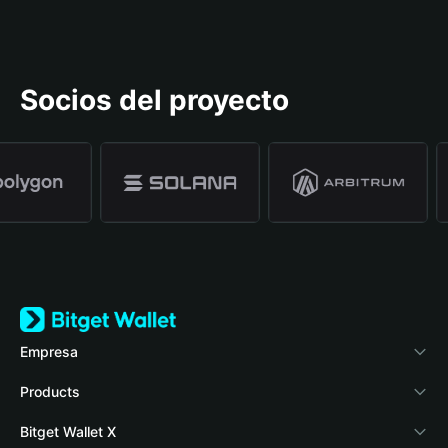
Socios del proyecto
Empresa
Acerca de Bitget Wallet
Products
Blog
Crypto Card
Bitget Wallet X