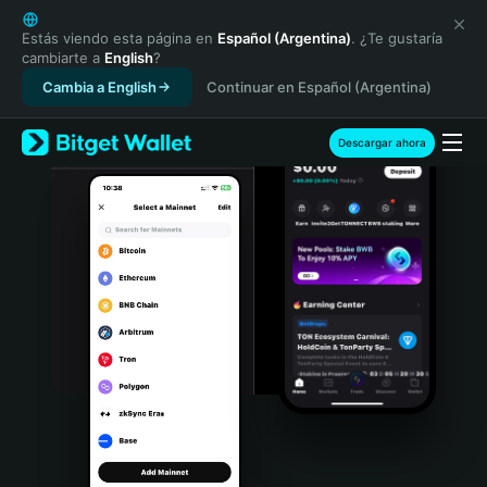
English
日本語
Estás viendo esta página en
Español (Argentina)
. ¿Te gustaría
cambiarte a
English
?
Tiếng Việt
Cambia a English
Continuar en Español (Argentina)
Русский
Español (Latinoamérica)
Türkçe
Descargar ahora
Italiano
Français
Deutsch
简体中文
繁體中文
Português (Portugal)
Bahasa Indonesia
ภาษาไทย
हिन्दी
বাংলা
Español
Português (Brasil)
Español (Argentina)