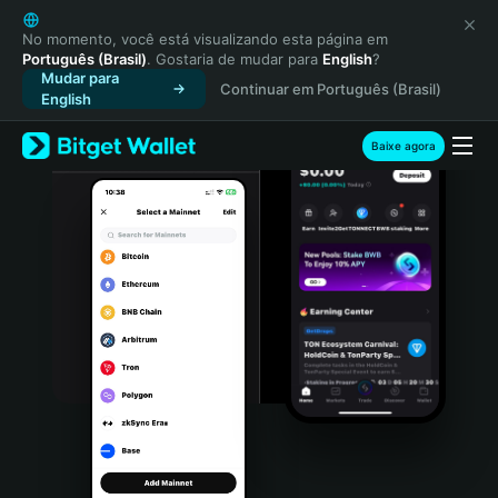
English
日本語
No momento, você está visualizando esta página em
Português (Brasil)
. Gostaria de mudar para
English
?
Tiếng Việt
Mudar para
Continuar em Português (Brasil)
Русский
English
Español (Latinoamérica)
Türkçe
Baixe agora
Italiano
Français
Deutsch
简体中文
繁體中文
Português (Portugal)
Bahasa Indonesia
ภาษาไทย
हिन्दी
বাংলা
Español
Português (Brasil)
Español (Argentina)