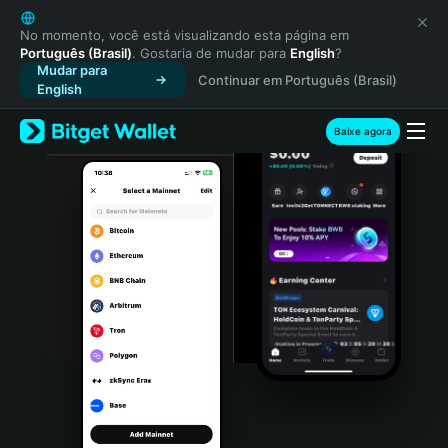
English
日本語
No momento, você está visualizando esta página em
Português (Brasil)
. Gostaria de mudar para
English
?
Tiếng Việt
Mudar para
Continuar em Português (Brasil)
Русский
English
Español (Latinoamérica)
Türkçe
Baixe agora
Italiano
Français
Deutsch
简体中文
繁體中文
Português (Portugal)
Bahasa Indonesia
ภาษาไทย
हिन्दी
বাংলা
Español
Português (Brasil)
Español (Argentina)