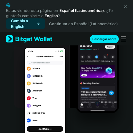
English
日本語
Estás viendo esta página en
Español (Latinoamérica)
. ¿Te
gustaría cambiarte a
English
?
Tiếng Việt
Cambia a
Continuar en Español (Latinoamérica)
Русский
English
Español (Latinoamérica)
Türkçe
Descargar ahora
Italiano
Français
Deutsch
简体中文
繁體中文
Português (Portugal)
Bahasa Indonesia
ภาษาไทย
हिन्दी
বাংলা
Español
Português (Brasil)
Español (Argentina)