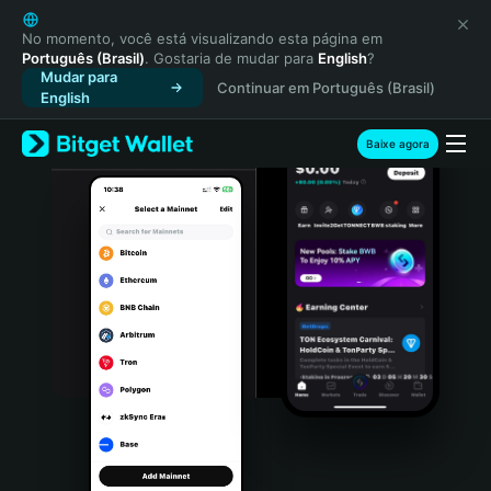
English
日本語
No momento, você está visualizando esta página em
Português (Brasil)
. Gostaria de mudar para
English
?
Tiếng Việt
Mudar para
Continuar em Português (Brasil)
Русский
English
Español (Latinoamérica)
Türkçe
Baixe agora
Italiano
Français
Deutsch
简体中文
繁體中文
Português (Portugal)
Bahasa Indonesia
ภาษาไทย
हिन्दी
বাংলা
Español
Português (Brasil)
Español (Argentina)