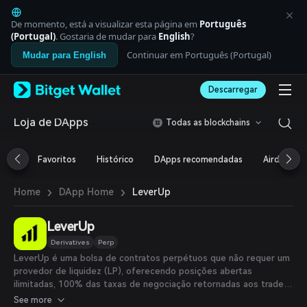
English
日本語
De momento, está a visualizar esta página em
Português
Tiếng Việt
(Portugal)
. Gostaria de mudar para
English
?
Русский
Continuar em Português (Portugal)
Mudar para English
Español (Latinoamérica)
Türkçe
Descarregar
Italiano
Français
Deutsch
Loja de DApps
Todas as blockchains
简体中文
繁體中文
Favoritos
Histórico
DApps recomendadas
Airdrop
Português (Portugal)
Bahasa Indonesia
›
›
LeverUp
Home
DApp Home
ภาษาไทย
العربية
हिन्दी
LeverUp
বাংলা
Derivatives
Perp
Español
LeverUp é uma bolsa de contratos perpétuos que não requer um
Português (Brasil)
provedor de liquidez (LP), oferecendo posições abertas
Español (Argentina)
ilimitadas, 100% das taxas de negociação retornadas aos traders
e alavancagem de até 1001x. (leverup.xyz)
See more