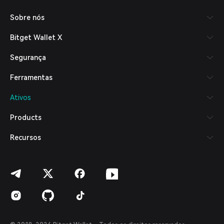
Русский
Sobre nós
Español (Latinoamérica)
Türkçe
Bitget Wallet X
Italiano
Français
Segurança
Deutsch
简体中文
Ferramentas
繁體中文
Português (Portugal)
Ativos
Bahasa Indonesia
ภาษาไทย
Products
العربية
हिन्दी
Recursos
বাংলা
Español
Português (Brasil)
Español (Argentina)