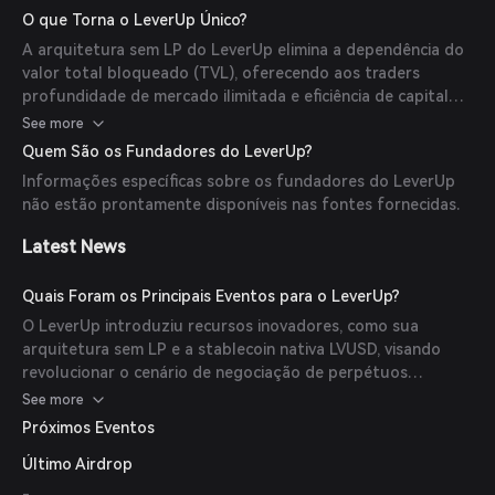
redistribuídas de volta aos traders, aumentando a eficiência
O que Torna o LeverUp Único?
de capital e a transparência.
A arquitetura sem LP do LeverUp elimina a dependência do
valor total bloqueado (TVL), oferecendo aos traders
profundidade de mercado ilimitada e eficiência de capital
sem precedentes. Além disso, sua stablecoin nativa, LVUSD,
See more
proporciona estabilidade e composabilidade em todo o
Quem São os Fundadores do LeverUp?
ecossistema.
Informações específicas sobre os fundadores do LeverUp
não estão prontamente disponíveis nas fontes fornecidas.
Latest News
Quais Foram os Principais Eventos para o LeverUp?
O LeverUp introduziu recursos inovadores, como sua
arquitetura sem LP e a stablecoin nativa LVUSD, visando
revolucionar o cenário de negociação de perpétuos
descentralizados.
See more
Próximos Eventos
Último Airdrop
-