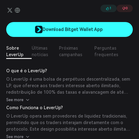
1
0
Download Bitget Wallet App
Sobre
Últimas
Próximas
Perguntas
LeverUp
notícias
campanhas
frequentes
O que é o LeverUp?
O LeverUp é uma bolsa de perpétuos descentralizada, sem
LP, que oferece aos traders interesse aberto ilimitado,
redistribuição de 100% das taxas e alavancagem de até
1001x. O objetivo é proporcionar uma experiência de
See more
negociação totalmente transparente e eficiente, sem as
Como Funciona o LeverUp?
restrições dos pools de liquidez tradicionais.
O LeverUp opera sem provedores de liquidez tradicionais,
permitindo que os traders interajam diretamente com o
protocolo. Este design possibilita interesse aberto ilimitado
e garante que todas as taxas do protocolo sejam
See more