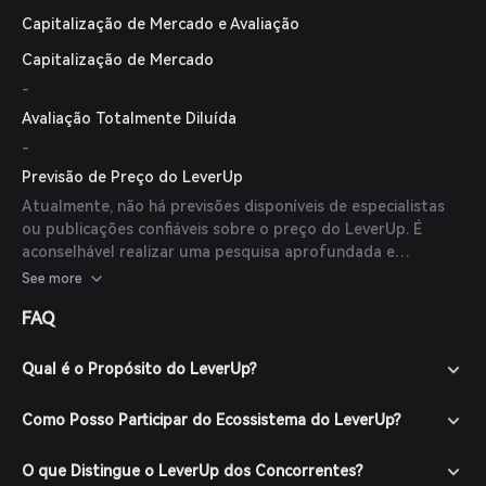
Capitalização de Mercado e Avaliação
Capitalização de Mercado
-
Avaliação Totalmente Diluída
-
Previsão de Preço do LeverUp
Atualmente, não há previsões disponíveis de especialistas
ou publicações confiáveis sobre o preço do LeverUp. É
aconselhável realizar uma pesquisa aprofundada e
consultar múltiplas fontes antes de tomar decisões de
See more
investimento.
FAQ
Qual é o Propósito do LeverUp?
Como Posso Participar do Ecossistema do LeverUp?
O que Distingue o LeverUp dos Concorrentes?