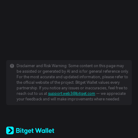
Disclaimer and Risk Warning: Some content on this page may
be assisted or generated by AI and is for general reference only.
For the most accurate and updated information, please refer to
the official website of the project. Bitget Wallet values every
partnership. If you notice any issues or inaccuracies, feel free to
reach out to us at
support.web3@bitget.com
— we appreciate
your feedback and will make improvements where needed.
English
日本語
Tiếng Việt