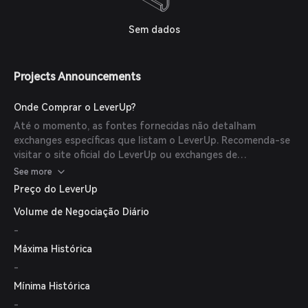
Sem dados
Projects Announcements
Onde Comprar o LeverUp?
Até o momento, as fontes fornecidas não detalham
exchanges específicas que listam o LeverUp. Recomenda-se
visitar o site oficial do LeverUp ou exchanges de
criptomoedas confiáveis para obter as informações mais
See more
atualizadas.
Preço do LeverUp
Volume de Negociação Diário
-
Máxima Histórica
-
Mínima Histórica
-