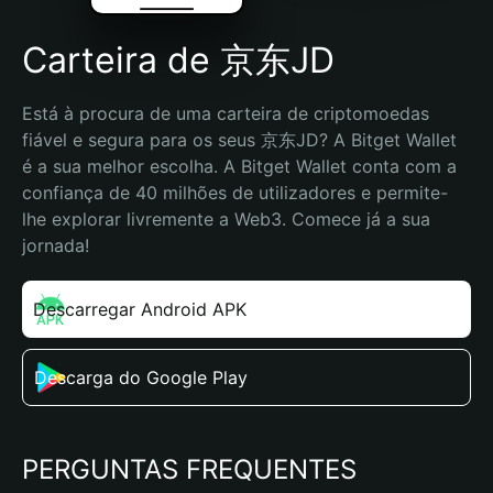
Carteira de 京东JD
Está à procura de uma carteira de criptomoedas 
fiável e segura para os seus 京东JD? A Bitget Wallet 
é a sua melhor escolha. A Bitget Wallet conta com a 
confiança de 40 milhões de utilizadores e permite-
lhe explorar livremente a Web3. Comece já a sua 
jornada!
Descarregar Android APK
Descarga do Google Play
PERGUNTAS FREQUENTES