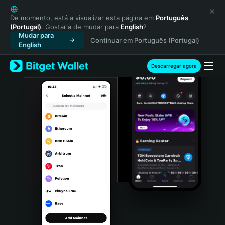
English
日本語
De momento, está a visualizar esta página em
Português
(Portugal)
. Gostaria de mudar para
English
?
Tiếng Việt
Mudar para
Continuar em Português (Portugal)
Русский
English
Español (Latinoamérica)
Türkçe
Descarregar agora
Italiano
Français
Deutsch
简体中文
繁體中文
Português (Portugal)
Bahasa Indonesia
ภาษาไทย
हिन्दी
বাংলা
Español
Português (Brasil)
Español (Argentina)