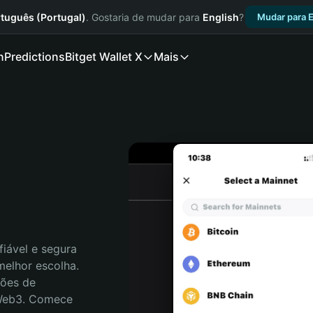
tuguês (Portugal)
. Gostaria de mudar para
English
?
Mudar para E
n
Predictions
Bitget Wallet X
Mais
iável e segura 
elhor escolha. 
ões de 
 Web3. Comece 