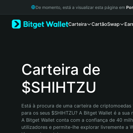
English
De momento, está a visualizar esta página em
Por
日本語
Tiếng Việt
Carteira
Cartão
Swap
Ear
Русский
Español (Latinoamérica)
Türkçe
Italiano
Français
Deutsch
Carteira de
简体中文
繁體中文
$SHIHTZU
Português (Portugal)
Bahasa Indonesia
ภาษาไทย
हिन्दी
Está à procura de uma carteira de criptomoedas f
বাংলা
para os seus $SHIHTZU? A Bitget Wallet é a sua m
Español
A Bitget Wallet conta com a confiança de 40 milh
Português (Brasil)
utilizadores e permite-lhe explorar livremente a
Español (Argentina)