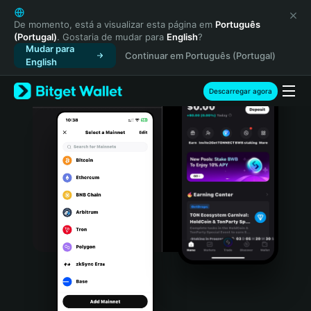
English
日本語
De momento, está a visualizar esta página em
Português
(Portugal)
. Gostaria de mudar para
English
?
Tiếng Việt
Mudar para
Continuar em Português (Portugal)
Русский
English
Español (Latinoamérica)
Türkçe
Descarregar agora
Italiano
Français
Deutsch
简体中文
繁體中文
Português (Portugal)
Bahasa Indonesia
ภาษาไทย
हिन्दी
বাংলা
Español
Português (Brasil)
Español (Argentina)