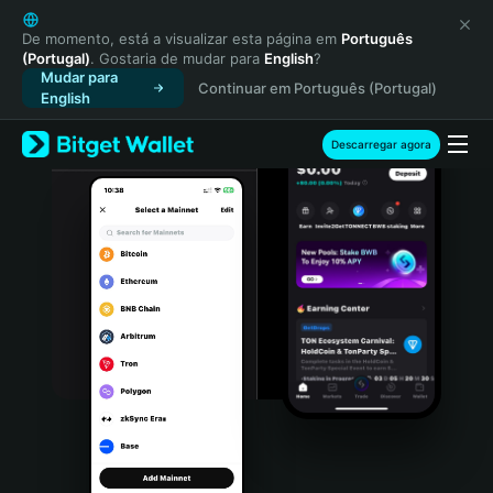
English
日本語
De momento, está a visualizar esta página em
Português
(Portugal)
. Gostaria de mudar para
English
?
Tiếng Việt
Mudar para
Continuar em Português (Portugal)
Русский
English
Español (Latinoamérica)
Türkçe
Descarregar agora
Italiano
Français
Deutsch
简体中文
繁體中文
Português (Portugal)
Bahasa Indonesia
ภาษาไทย
हिन्दी
বাংলা
Español
Português (Brasil)
Español (Argentina)