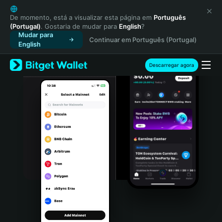
English
日本語
De momento, está a visualizar esta página em
Português
(Portugal)
. Gostaria de mudar para
English
?
Tiếng Việt
Mudar para
Continuar em Português (Portugal)
Русский
English
Español (Latinoamérica)
Türkçe
Descarregar agora
Italiano
Français
Deutsch
简体中文
繁體中文
Português (Portugal)
Bahasa Indonesia
ภาษาไทย
हिन्दी
বাংলা
Español
Português (Brasil)
Español (Argentina)